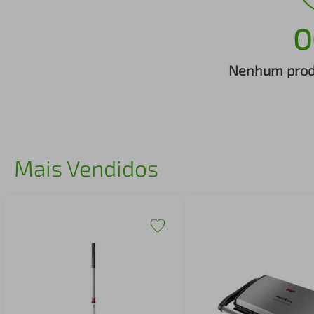
iphone
5
º
O
Nenhum produ
Mais Vendidos