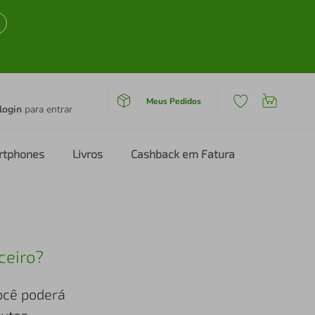
Meus Pedidos
login
para entrar
rtphones
Livros
Cashback em Fatura
ceiro?
você poderá