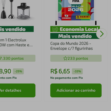
em 1 Electrolux
Copa do Mundo 2026 -
00W com Haste em
Envelope c/7 figurinhas
ecnologia TruFlow
7.330
pontos
233
pontos
8
,
90
R$
6
,
65
-
25%
-
33%
nto com Pix
No pagamento com Pix
Ver detalhes
Adicionar ao carrinho