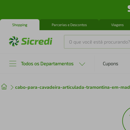
Shopping
Parcerias e Descontos
Viagens
O que você está procurando?
Produtos mais buscados
Todos os Departamentos
Cupons
tenis
1
º
cabo-para-cavadeira-articulada-tramontina-em-m
cafeteira
2
º
perfume
3
º
air fryer
4
º