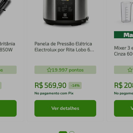
Britânia
Panela de Pressão Elétrica
Mixer 3 
1 850W
Electrolux por Rita Lobo 6L
Cinza 6
Preta Experience Digital
Inox e T
(PCC20)
(EIB20)
os
19.997
pontos
R$
569
,
90
R$
20
-
14%
No pagamento com Pix
No pagame
Ver detalhes