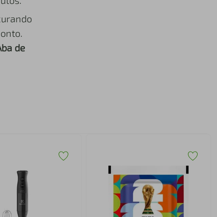
utos.
curando
onto.
Aba de