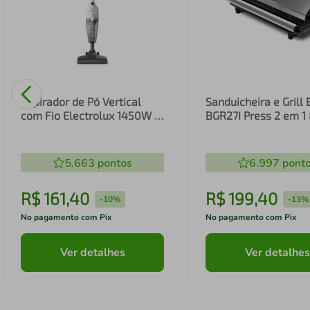
Aspirador de Pó Vertical
Sanduicheira e Grill 
com Fio Electrolux 1450W 2
BGR27I Press 2 em 
em 1 Filtro HEPA Branco
(STK14B)
5.663
pontos
6.997
pont
R$
161
,
40
R$
199
,
40
-
10%
-
13%
No pagamento com Pix
No pagamento com Pix
Ver detalhes
Ver detalhes