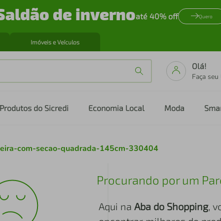
Saldão de inverno
até 40% off
Quero
Imóveis e Veículos
Olá!
Faça seu
Produtos do Sicredi
Economia Local
Moda
Sma
adeira-com-secao-quadrada-145cm-330404
Procurando por um Par
Aqui na
Aba do Shopping
, 