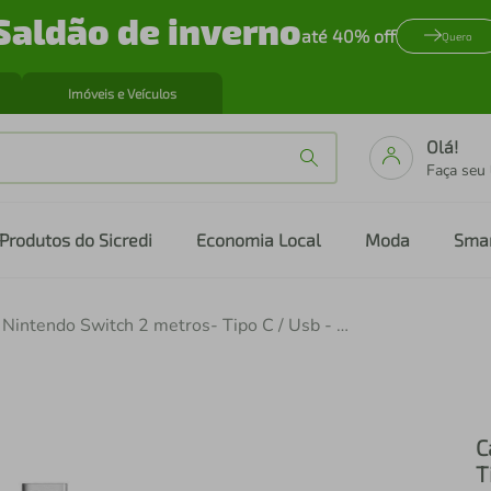
Saldão de inverno
até 40% off
Quero
Imóveis e Veículos
Olá!
Faça seu
Produtos do Sicredi
Economia Local
Moda
Sma
Cabo para Nintendo Switch 2 metros- Tipo C / Usb - Preto - Gshield
C
T