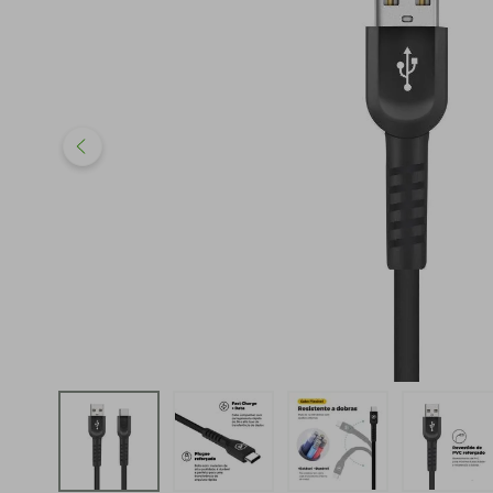
iphone
5
º