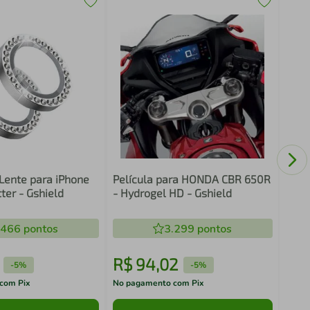
Pelí
300 
 Lente para iPhone
Película para HONDA CBR 650R
tter - Gshield
- Hydrogel HD - Gshield
.466
pontos
3.299
pontos
R$
94
,
02
R$
-
5%
-
5%
com Pix
No pagamento com Pix
No pa