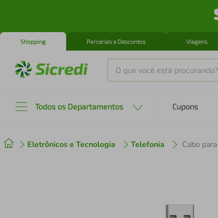
Shopping
Parcerias e Descontos
Viagens
O que você está procurando?
Produtos mais buscados
Todos os Departamentos
Cupons
tenis
1
º
Eletrônicos e Tecnologia
Telefonia
cafeteira
2
º
perfume
3
º
air fryer
4
º