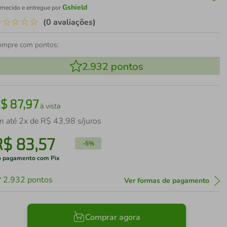
Gshield
rnecido e entregue por
☆
☆
☆
☆
☆
(0 avaliações)
ompre com pontos:
2.932
pontos
R$
87
,
97
à vista
m até
2
x de
R$
43
,
98
s/juros
R$
83
,
57
-
5%
 pagamento com Pix
2.932
pontos
Ver formas de pagamento
Comprar agora