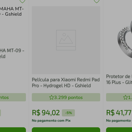
AHA MT-09 -
eld
Protetor de
Película para Xiaomi Redmi Pad
16 Plus - Gli
Pro - Hydrogel HD - Gshield
ntos
3.299
pontos
1
R$
94
,
02
R$
41
,
77
-
5%
No pagamento com Pix
No pagamento 