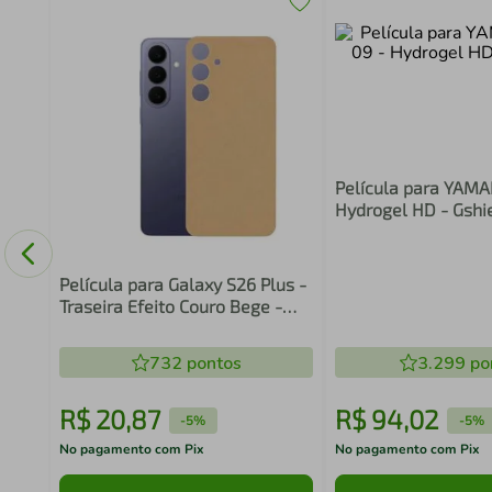
o Max
Película para YAM
Hydrogel HD - Gshi
Película para Galaxy S26 Plus -
Traseira Efeito Couro Bege -
Gshield
732
pontos
3.299
po
R$
20
,
87
R$
94
,
02
-
5%
-
5%
No pagamento com Pix
No pagamento com Pix