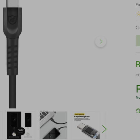
Fo
C
e
No