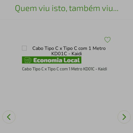
Quem viu isto, também viu...
Cab
Cabo Tipo C x Tipo C com 1 Metro KD01C - Kaidi