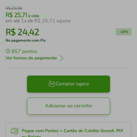
R$
29
,
90
R$
25
,
71
à vista
em até
1
x de
R$
25
,
71
s/juros
R$
24
,
42
-
18%
No pagamento com Pix
857
pontos
Ver formas de pagamento
Comprar agora
Adicionar ao carrinho
Pague com Pontos + Cartão de Crédito Sicredi, PIX
ou Boleto