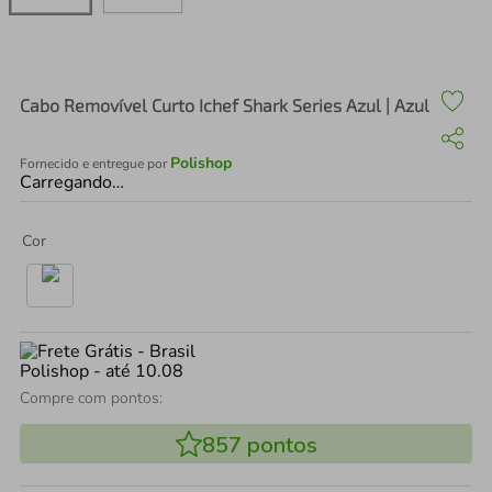
air fryer
4
º
iphone
5
º
Cabo Removível Curto Ichef Shark Series Azul | Azul
Polishop
Fornecido e entregue por
Carregando…
Cor
Compre com pontos:
857
pontos