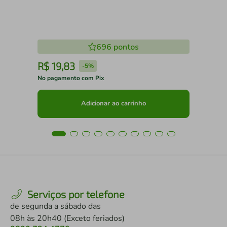
696
pontos
R$
19
,
83
R
-
5%
No pagamento com Pix
No 
Adicionar ao carrinho
Serviços por telefone
de segunda a sábado das
08h às 20h40 (Exceto feriados)