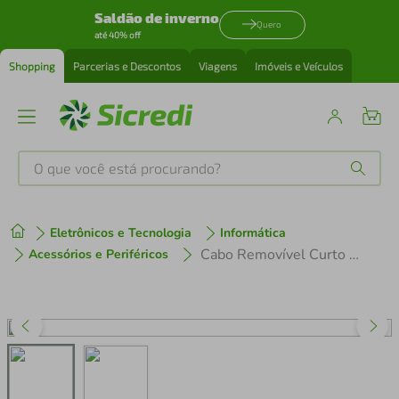
Saldão de inverno
Quero
até 40% off
Shopping
Parcerias e Descontos
Viagens
Imóveis e Veículos
O que você está procurando?
Produtos mais buscados
Eletrônicos e Tecnologia
Informática
tenis
1
º
Cabo Removível Curto Ichef Shark Series Azul | Azul
Acessórios e Periféricos
cafeteira
2
º
perfume
3
º