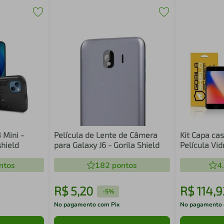
 Mini -
Película de Lente de Câmera
Kit Capa ca
shield
para Galaxy J6 - Gorila Shield
Película Vid
Iphone 8 Plu
ntos
182
pontos
4
R$
5
,
20
R$
114
,
9
-
5%
No pagamento com Pix
No pagamento 