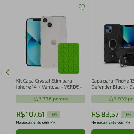
r e
d
Kit Capa Crystal Slim para
Capa para iPhone 13
Iphone 14 + Ventosa - VERDE -
Defender Black - G
3.776
pontos
2.932
po
R$
107
,
61
R$
83
,
57
-
5%
-
5%
No pagamento com Pix
No pagamento com Pix