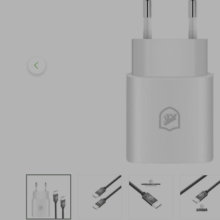
iphone
5
º