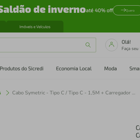
Saldão de inverno
até 40% off
Quero
Imóveis e Veículos
Olá!
Faça seu
Produtos do Sicredi
Economia Local
Moda
Sma
s
Cabo Symetric - Tipo C / Tipo C - 1,5M + Carregador Turbo Tipo C - Branco - Gshield
C
C