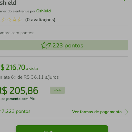
shield
Gshield
rnecido e entregue por
☆
☆
☆
☆
☆
(0 avaliações)
ompre com pontos:
7.223
pontos
R$
216
,
70
à vista
m até
6
x de
R$
36
,
11
s/juros
R$
205
,
86
-
5%
 pagamento com Pix
7.223
pontos
Ver formas de pagamento