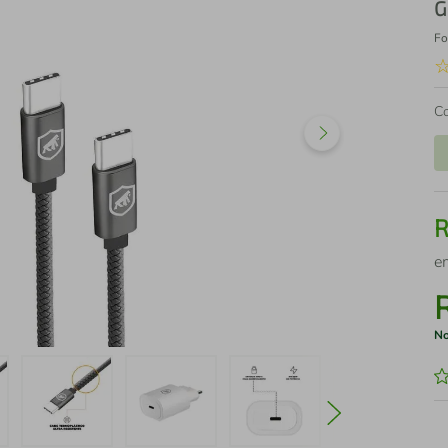
G
Fo
C
e
No