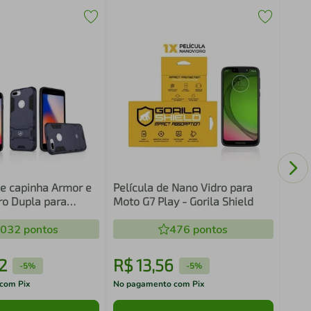
Pelí
Câme
se capinha Armor e
Película de Nano Vidro para
ro Dupla para
Moto G7 Play - Gorila Shield
s - Gorila Shield
.032
pontos
476
pontos
2
R$
13
,
56
R$
-
5%
-
5%
com Pix
No pagamento com Pix
No pa