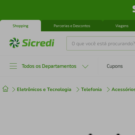
Shopping
Parcerias e Descontos
Viagens
O que você está procurando?
Produtos mais buscados
Todos os Departamentos
Cupons
tenis
1
º
Eletrônicos e Tecnologia
Telefonia
Acessório
cafeteira
2
º
perfume
3
º
air fryer
4
º