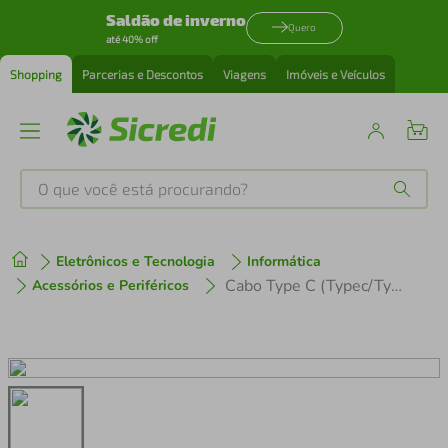
Saldão de inverno
Quero
até 40% off
Shopping
Parcerias e Descontos
Viagens
Imóveis e Veículos
O que você está procurando?
Produtos mais buscados
Eletrônicos e Tecnologia
Informática
tenis
1
º
Cabo Type C (Typec/Typec) Ce208 Preto Oex Enjoy
Acessórios e Periféricos
cafeteira
2
º
perfume
3
º