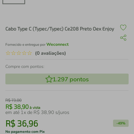
air fryer
4
º
iphone
5
º
Cabo Type C (Typec/Typec) Ce208 Preto Oex Enjoy
Weconnect
Fornecido e entregue por
☆
☆
☆
☆
☆
(0 avaliações)
Compre com pontos:
1.297
pontos
R$
73
,
00
R$
38
,
90
à vista
em até
1
x de
R$
38
,
90
s/juros
R$
36
,
96
-
49%
No pagamento com Pix