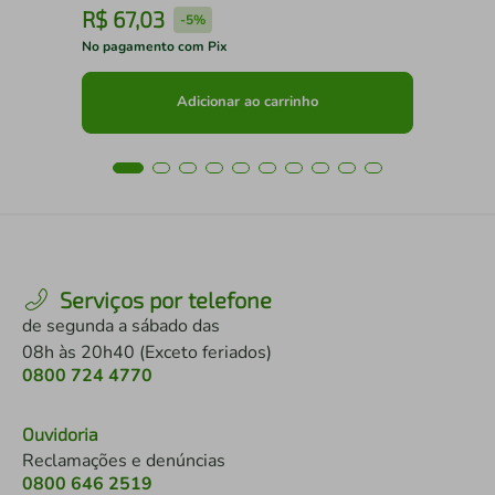
R$
67
,
03
R
-
5%
No pagamento com Pix
No 
Adicionar ao carrinho
Serviços por telefone
de segunda a sábado das
08h às 20h40 (Exceto feriados)
0800 724 4770
Ouvidoria
Reclamações e denúncias
0800 646 2519