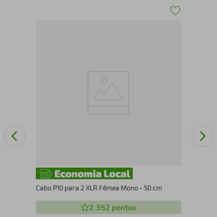
Cab
Cabo P10 para 2 XLR Fêmea Mono - 50 cm
2.352
pontos