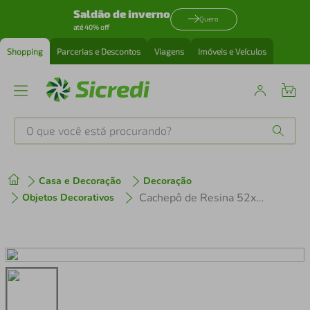
Saldão de inverno
Quero
até 40% off
Shopping
Parcerias e Descontos
Viagens
Imóveis e Veículos
O que você está procurando?
Produtos mais buscados
Casa e Decoração
Decoração
tenis
1
º
Cachepô de Resina 52x40x40cm Cinza
Objetos Decorativos
cafeteira
2
º
perfume
3
º