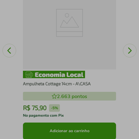
Len
Ampulheta Cottage 14cm - A\CASA
2.663
pontos
R$
75
,
90
R
-
5%
No pagamento com Pix
No 
Adicionar ao carrinho