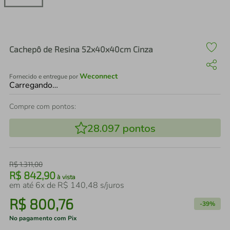
air fryer
4
º
iphone
5
º
Cachepô de Resina 52x40x40cm Cinza
Weconnect
Fornecido e entregue por
Carregando…
Compre com pontos:
28.097
pontos
R$
1
.
311
,
00
R$
842
,
90
à vista
em até
6
x de
R$
140
,
48
s/juros
R$
800
,
76
-
39%
No pagamento com Pix