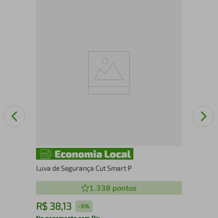
Cal
Luva de Segurança Cut Smart P
1.338
pontos
R$
38
,
13
R
-
5%
No pagamento com Pix
No 