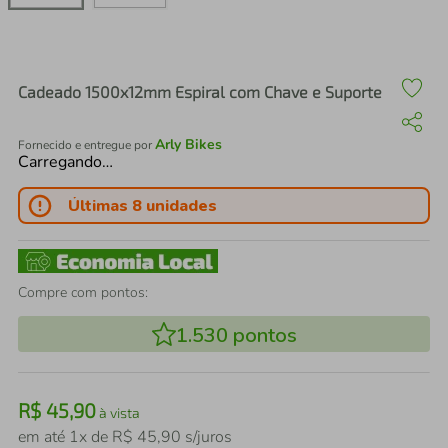
air fryer
4
º
iphone
5
º
Cadeado 1500x12mm Espiral com Chave e Suporte
Arly Bikes
Fornecido e entregue por
Carregando…
Últimas 8 unidades
Compre com pontos:
1.530
pontos
R$
45
,
90
à vista
em até
1
x de
R$
45
,
90
s/juros