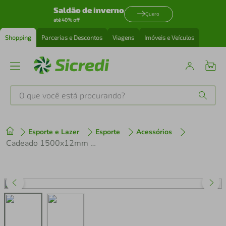
Saldão de inverno
Quero
até 40% off
Shopping
Parcerias e Descontos
Viagens
Imóveis e Veículos
O que você está procurando?
Produtos mais buscados
Esporte e Lazer
Esporte
Acessórios
tenis
1
º
Cadeado 1500x12mm Espiral com Chave e Suporte
cafeteira
2
º
perfume
3
º