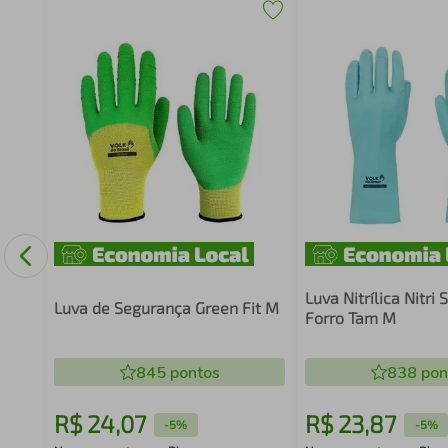
e
Luva Nitrílica Nitri
Luva de Segurança Green Fit M
Forro Tam M
845
pontos
838
pon
R$
24
,
07
R$
23
,
87
-
5%
-
5%