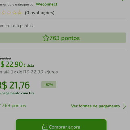
Weconnect
rnecido e entregue por
☆
☆
☆
☆
☆
(0 avaliações)
ompre com pontos:
763
pontos
$
51
,
00
R$
22
,
90
à vista
m até
1
x de
R$
22
,
90
s/juros
R$
21
,
76
-
57%
 pagamento com Pix
763
pontos
Ver formas de pagamento
Comprar agora