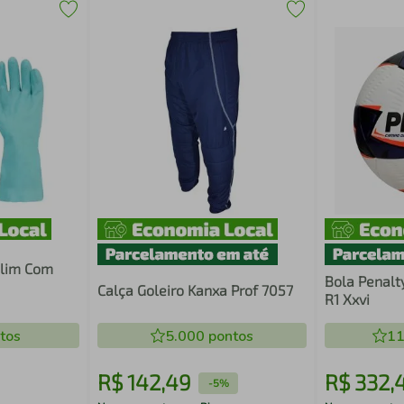
 Slim Com
Bola Penalt
Calça Goleiro Kanxa Prof 7057
R1 Xxvi
tos
5.000
pontos
11
R$
142
,
49
R$
332
,
-
5%