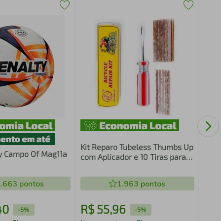
Ócul
Ride
Casu
Kit Reparo Tubeless Thumbs Up
y Campo Of Mag11a
com Aplicador e 10 Tiras para
Pneu Sem Câmara
.663
pontos
1.963
pontos
40
R$
55
,
96
R$
-
5%
-
5%