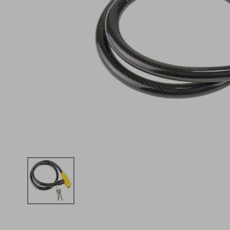
iphone
5
º