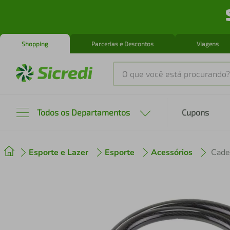
Shopping
Parcerias e Descontos
Viagens
O que você está procurando?
Produtos mais buscados
Todos os Departamentos
Cupons
tenis
1
º
Esporte e Lazer
Esporte
Acessórios
Cade
cafeteira
2
º
perfume
3
º
air fryer
4
º