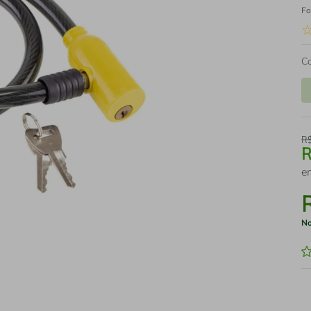
Fo
C
R
e
No