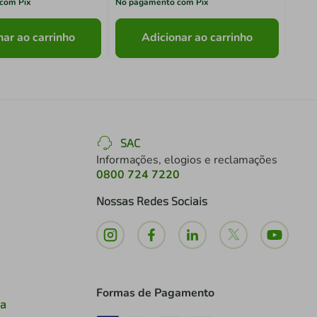
com Pix
No pagamento com Pix
No pa
nar ao carrinho
Adicionar ao carrinho
SAC
Informações, elogios e reclamações
0800 724 7220
Nossas Redes Sociais
Formas de Pagamento
ia