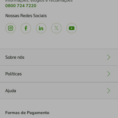
Informações, elogios e reclamações
0800 724 7220
Nossas Redes Sociais
Sobre nós
+
Políticas
+
Ajuda
+
Formas de Pagamento