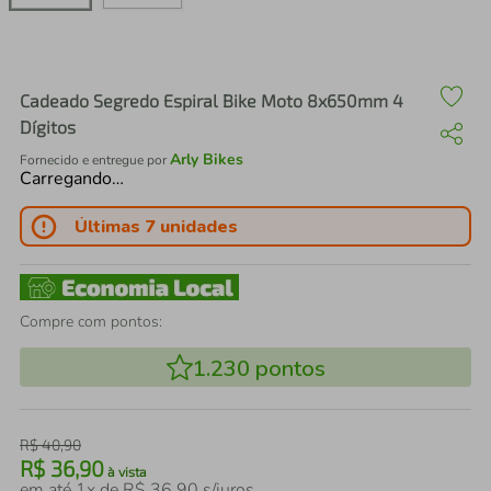
air fryer
4
º
iphone
5
º
Cadeado Segredo Espiral Bike Moto 8x650mm 4
Dígitos
Arly Bikes
Fornecido e entregue por
Carregando…
Últimas 7 unidades
Compre com pontos:
1.230
pontos
R$
40
,
90
R$
36
,
90
à vista
em até
1
x de
R$
36
,
90
s/juros