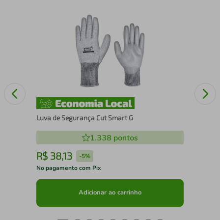
Bol
Luva de Segurança Cut Smart G
1.338
pontos
R$
38
,
13
R
-
5%
No pagamento com Pix
No 
Adicionar ao carrinho