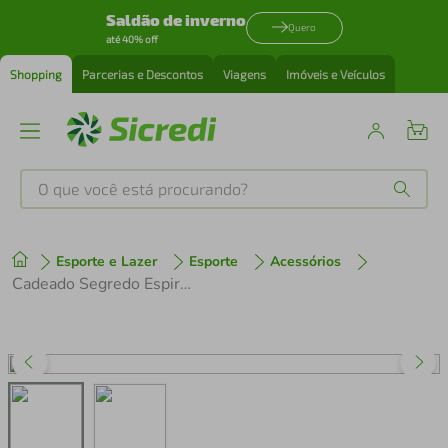
Saldão de inverno
Quero
até 40% off
Shopping
Parcerias e Descontos
Viagens
Imóveis e Veículos
O que você está procurando?
Produtos mais buscados
Esporte e Lazer
Esporte
Acessórios
tenis
1
º
Cadeado Segredo Espiral Bike Moto 8x650mm 4 Dígitos
cafeteira
2
º
perfume
3
º