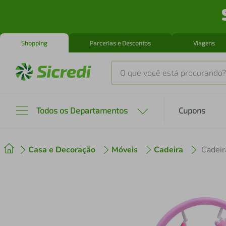
Shopping
Parcerias e Descontos
Viagens
O que você está procurando?
Produtos mais buscados
Todos os Departamentos
Cupons
tenis
1
º
Casa e Decoração
Móveis
Cadeira
cafeteira
2
º
perfume
3
º
air fryer
4
º