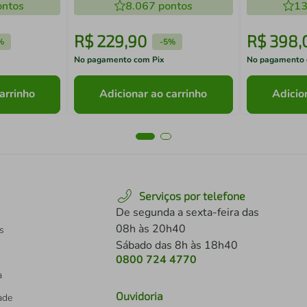
urça
ntos
8.067
pontos
13
R$
229
,
90
R$
398
,
%
-
5%
No pagamento com Pix
No pagamento 
arrinho
Adicionar ao carrinho
Adicio
Serviços por telefone
De segunda a sexta-feira das
08h às 20h40
s
Sábado das 8h às 18h40
0800 724 4770
a
Ouvidoria
dade