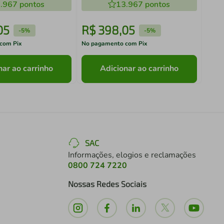
.967
pontos
13.967
pontos
05
R$
398
,
05
R$
-
5%
-
5%
com Pix
No pagamento com Pix
No pa
nar ao carrinho
Adicionar ao carrinho
SAC
Informações, elogios e reclamações
0800 724 7220
Nossas Redes Sociais