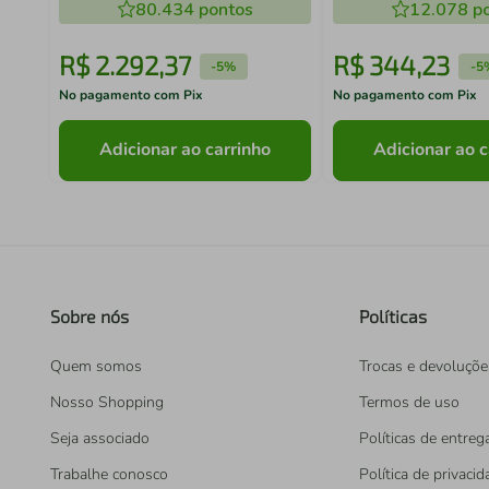
80.434
pontos
Externa Lazer Cam
12.078
po
R$
2
.
292
,
37
R$
344
,
23
-
5%
-
5
No pagamento com Pix
No pagamento com Pix
Adicionar ao carrinho
Adicionar ao c
Sobre nós
Políticas
Quem somos
Trocas e devoluçõe
Nosso Shopping
Termos de uso
Seja associado
Políticas de entreg
Trabalhe conosco
Política de privaci