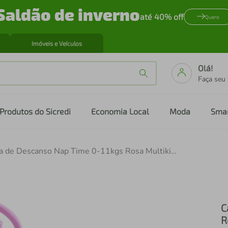
Saldão de inverno
até 40% off
Quero
Imóveis e Veículos
Olá!
Faça seu
Produtos do Sicredi
Economia Local
Moda
Sma
Cadeira de Descanso Nap Time 0-11kgs Rosa Multikids Baby - BB291 BB291
C
R