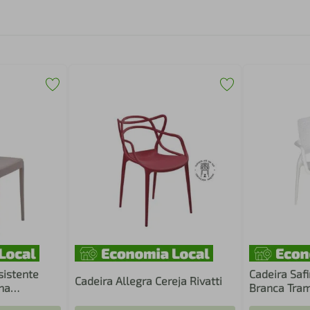
sistente
Cadeira Saf
Cadeira Allegra Cereja Rivatti
na
Branca Tra
terna