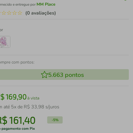
MM Place
rnecido e entregue por
☆
☆
☆
☆
☆
(0 avaliações)
or
ompre com pontos:
5.663
pontos
R$
169
,
90
à vista
m até
5
x de
R$
33
,
98
s/juros
R$
161
,
40
-
5%
 pagamento com Pix