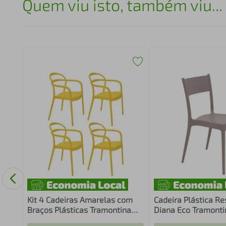
Quem viu isto, também viu...
le em
Kit 4 Cadeiras Amarelas com
Cadeira Plástica Re
Braços Plásticas Tramontina
Diana Eco Tramonti
Summa Sissi Mesa de Jantar
Empilhável Área In