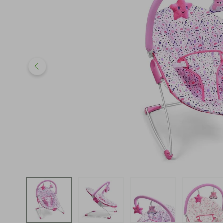
iphone
5
º