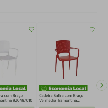
Cade
Grifi
ira com Braço
Cadeira Safira com Braço
montina 92049/010
Vermelha Tramontina
92049/040