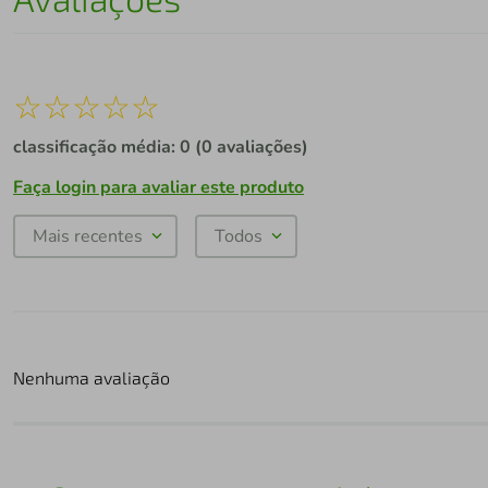
☆
☆
☆
☆
☆
classificação média: 0
(0 avaliações)
Faça login para avaliar este produto
Mais recentes
Todos
Nenhuma avaliação