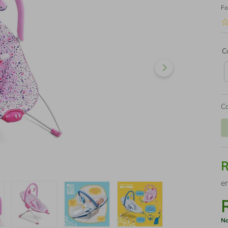
Fo
C
C
e
No