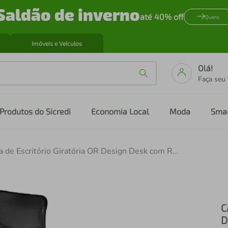
Saldão de inverno
até 40% off
Quero
Imóveis e Veículos
Olá!
Faça seu
Produtos do Sicredi
Economia Local
Moda
Sma
Cadeira de Escritório Giratória OR Design Desk com Regulagem de Altura, Apoio para os Braços e Sistema Relax - Preto
C
D