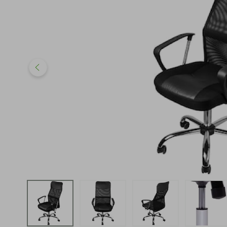
iphone
5
º