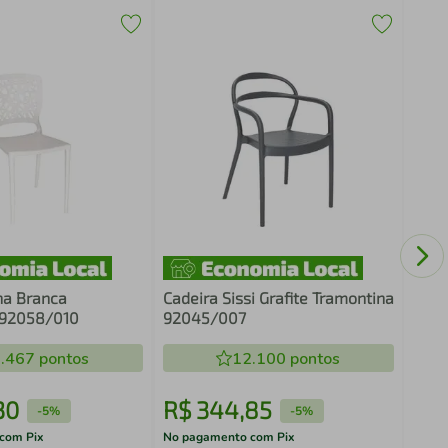
Cade
na Branca
Cadeira Sissi Grafite Tramontina
 92058/010
92045/007
.467
pontos
12.100
pontos
30
R$
344
,
85
R$
-
5%
-
5%
com Pix
No pagamento com Pix
No pa