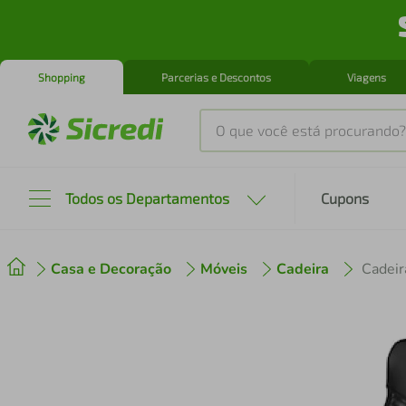
Shopping
Parcerias e Descontos
Viagens
O que você está procurando?
Produtos mais buscados
Todos os Departamentos
Cupons
tenis
1
º
Casa e Decoração
Móveis
Cadeira
cafeteira
2
º
perfume
3
º
air fryer
4
º