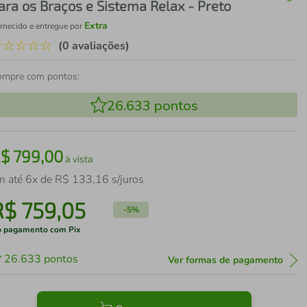
ara os Braços e Sistema Relax - Preto
Extra
rnecido e entregue por
☆
☆
☆
☆
☆
(0 avaliações)
ompre com pontos:
26.633
pontos
R$
799
,
00
à vista
m até
6
x de
R$
133
,
16
s/juros
R$
759
,
05
-
5%
 pagamento com Pix
26.633
pontos
Ver formas de pagamento