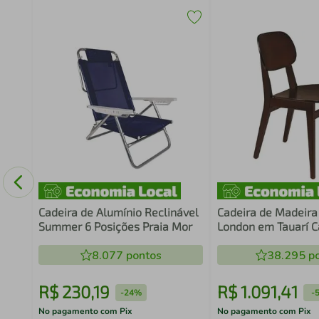
91
ge
Cadeira de Alumínio Reclinável
Cadeira de Madeira
Summer 6 Posições Praia Mor
London em Tauarí 
Escuro
8.077
pontos
38.295
po
R$
230
,
19
R$
1
.
091
,
41
-
24%
-
No pagamento com Pix
No pagamento com Pix