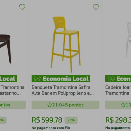
 Tramontina
Banqueta Tramontina Safira
Cadeira Joa
Castanho
Alta Bar em Polipropileno e
Tramontina
Fibra de Vidro Amarelo
ntos
21.045
pontos
10
R$
599
,
78
R$
298
,
5%
-
5%
No pagamento com Pix
No pagamento 