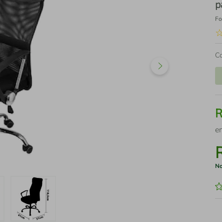
p
Fo
C
e
No