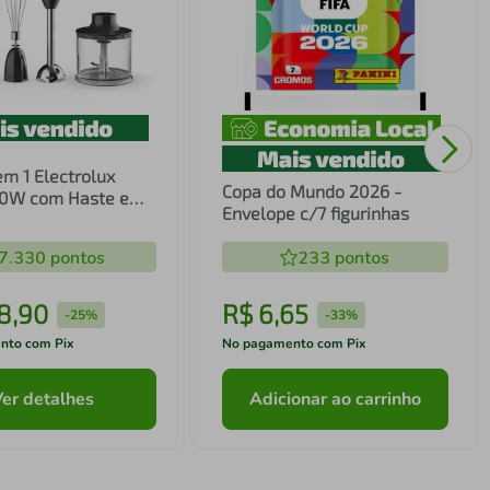
em 1 Electrolux
Copa do Mundo 2026 -
00W com Haste em
Envelope c/7 figurinhas
ecnologia TruFlow
7.330
pontos
233
pontos
8
,
90
R$
6
,
65
-
25%
-
33%
nto com Pix
No pagamento com Pix
Ver detalhes
Adicionar ao carrinho