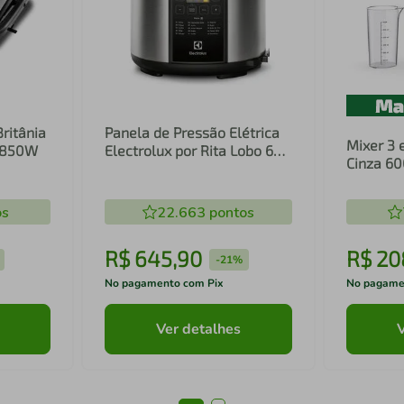
Britânia
Panela de Pressão Elétrica
Mixer 3 
1 850W
Electrolux por Rita Lobo 6L
Cinza 6
Preta Experience Digital
Inox e T
(PCC20)
(EIB20)
os
22.663
pontos
R$
645
,
90
R$
20
-
21%
No pagamento com Pix
No pagame
Ver detalhes