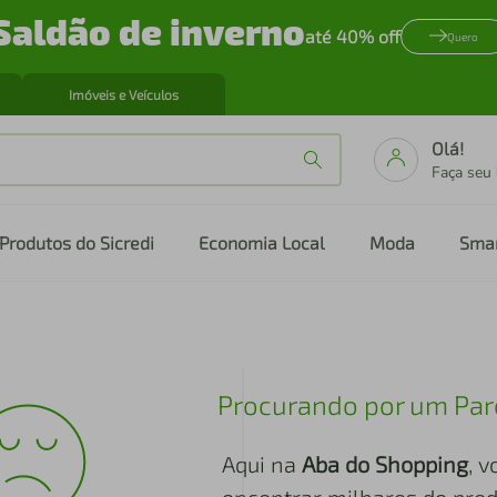
Saldão de inverno
até 40% off
Quero
Imóveis e Veículos
Olá!
Faça seu
Produtos do Sicredi
Economia Local
Moda
Sma
Procurando por um Par
Aqui na
Aba do Shopping
, 