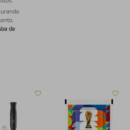
utos.
curando
onto.
Aba de