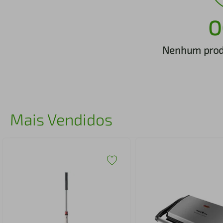
iphone
5
º
O
Nenhum produ
Mais Vendidos