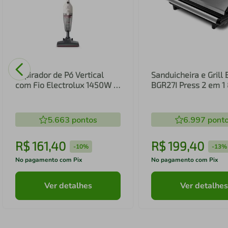
Aspirador de Pó Vertical
Sanduicheira e Grill 
com Fio Electrolux 1450W 2
BGR27I Press 2 em 
em 1 Filtro HEPA Branco
(STK14B)
5.663
pontos
6.997
pont
R$
161
,
40
R$
199
,
40
-
10%
-
13%
No pagamento com Pix
No pagamento com Pix
Ver detalhes
Ver detalhes