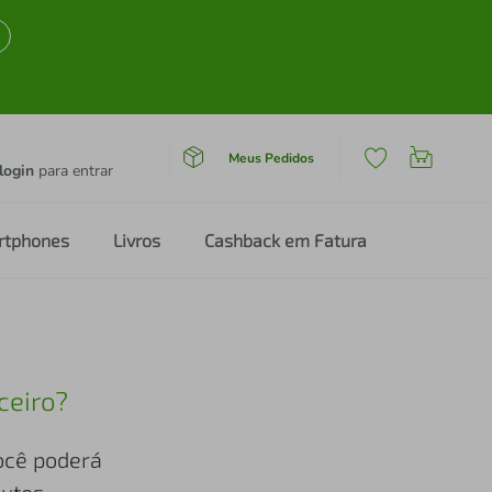
Meus Pedidos
login
para entrar
rtphones
Livros
Cashback em Fatura
ceiro?
você poderá