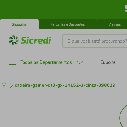
Shopping
Parcerias e Descontos
Viagens
O que você está procurando?
Produtos mais buscados
Todos os Departamentos
Cupons
tenis
1
º
cadeira-gamer-dt3-gx-14152-3-cinza-398629
cafeteira
2
º
perfume
3
º
air fryer
4
º