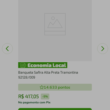
Ban
Banqueta Safira Alta Preta Tramontina
92128/009
14.633
pontos
R$
417
,
05
R
-
5%
No pagamento com Pix
No 