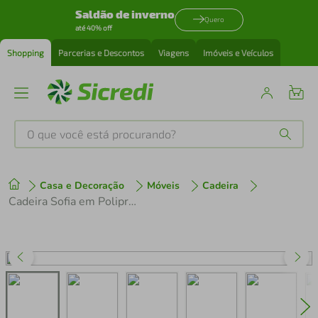
Saldão de inverno
Quero
até 40% off
Shopping
Parcerias e Descontos
Viagens
Imóveis e Veículos
O que você está procurando?
Produtos mais buscados
Casa e Decoração
Móveis
Cadeira
tenis
1
º
Cadeira Sofia em Polipropileno e Fibra de Vidro Branca Tramontina
cafeteira
2
º
perfume
3
º