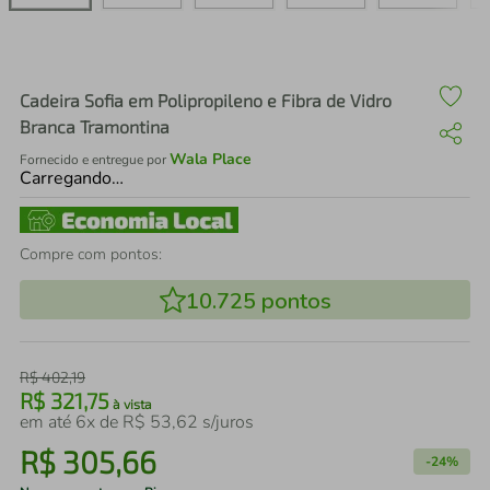
air fryer
4
º
iphone
5
º
Cadeira Sofia em Polipropileno e Fibra de Vidro
Branca Tramontina
Wala Place
Fornecido e entregue por
Carregando…
Compre com pontos:
10.725
pontos
R$
402
,
19
R$
321
,
75
à vista
em até
6
x de
R$
53
,
62
s/juros
R$
305
,
66
-
24%