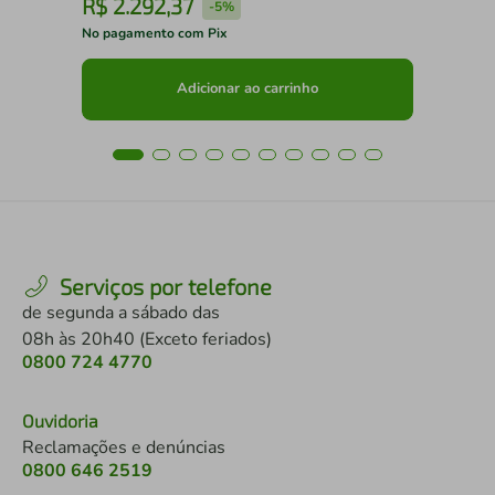
R$
2
.
292
,
37
R
-
5%
No pagamento com Pix
No 
Adicionar ao carrinho
Serviços por telefone
de segunda a sábado das
08h às 20h40 (Exceto feriados)
0800 724 4770
Ouvidoria
Reclamações e denúncias
0800 646 2519