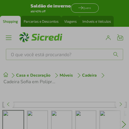
Saldão de inverno
Quero
até 40% off
Shopping
Parcerias e Descontos
Viagens
Imóveis e Veículos
O que você está procurando?
Produtos mais buscados
Casa e Decoração
Móveis
Cadeira
tenis
1
º
Cadeira Sofia em Polipropileno Fibra de Vidro Grafite Tramontina
cafeteira
2
º
perfume
3
º