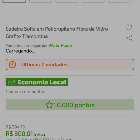
air fryer
4
º
iphone
5
º
Cadeira Sofia em Polipropileno Fibra de Vidro
Grafite Tramontina
Wala Place
Fornecido e entregue por
Carregando…
Últimas 7 unidades
Compre com pontos:
10.000
pontos
R$
394
,
75
R$
300
,
01
à vista
em até
6
x de
R$
50
,
00
s/juros