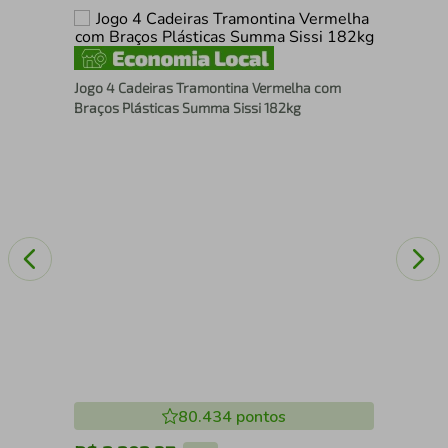
4 C
Jogo 4 Cadeiras Tramontina Vermelha com
En
Braços Plásticas Summa Sissi 182kg
80.434
pontos