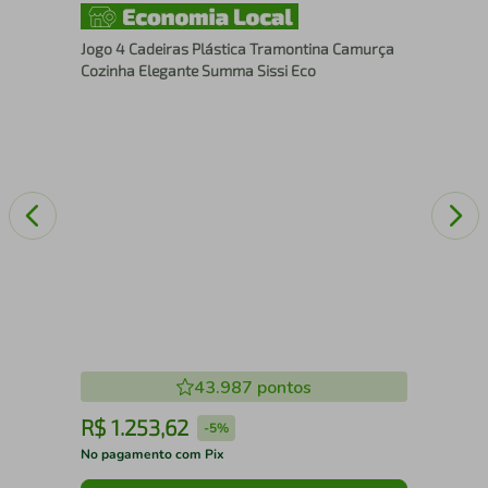
 os
Cad
Pol
Jogo 4 Cadeiras Plástica Tramontina Camurça
Cozinha Elegante Summa Sissi Eco
43.987
pontos
R$
1
.
253
,
62
R
-
5%
No pagamento com Pix
No 