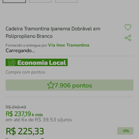
air fryer
4
º
iphone
5
º
Cadeira Tramontina Ipanema Dobrável em
Polipropileno Branco
Via Inox Tramontina
Fornecido e entregue por
Carregando…
Compre com pontos:
7.906
pontos
R$
248
,
49
R$
237
,
19
à vista
em até
6
x de
R$
39
,
53
s/juros
R$
225
,
33
-
9%