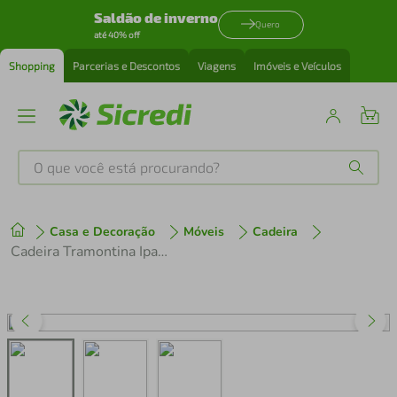
Saldão de inverno
Quero
até 40% off
Shopping
Parcerias e Descontos
Viagens
Imóveis e Veículos
O que você está procurando?
Produtos mais buscados
Casa e Decoração
Móveis
Cadeira
tenis
1
º
Cadeira Tramontina Ipanema Dobrável em Polipropileno Branco
cafeteira
2
º
perfume
3
º