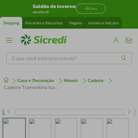
Saldão de inverno
Quero
até 40% off
Shopping
Parcerias e Descontos
Viagens
Imóveis e Veículos
O que você está procurando?
Produtos mais buscados
Casa e Decoração
Móveis
Cadeira
tenis
1
º
Cadeira Tramontina Isabelle em Fibra de Vidro Azul Navy
cafeteira
2
º
perfume
3
º