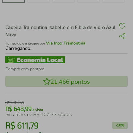
air fryer
4
º
iphone
5
º
Cadeira Tramontina Isabelle em Fibra de Vidro Azul
Navy
Via Inox Tramontina
Fornecido e entregue por
Carregando…
Compre com pontos:
21.466
pontos
R$
683
,
54
R$
643
,
99
à vista
em até
6
x de
R$
107
,
33
s/juros
R$
611
,
79
-
10%