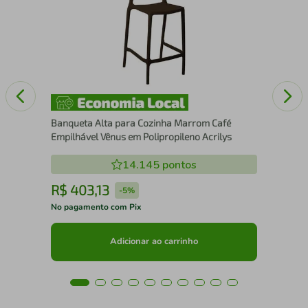
Ban
Mar
Banqueta Alta para Cozinha Marrom Café
Empilhável Vênus em Polipropileno Acrilys
14.145
pontos
R$
403
,
13
R
-
5%
No pagamento com Pix
No 
Adicionar ao carrinho