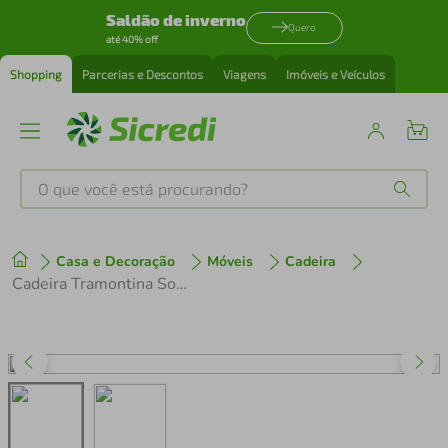
Saldão de inverno
Quero
até 40% off
Shopping
Parcerias e Descontos
Viagens
Imóveis e Veículos
O que você está procurando?
Produtos mais buscados
Casa e Decoração
Móveis
Cadeira
tenis
1
º
Cadeira Tramontina Sofia com Encosto Fechado e Braços Grafite
cafeteira
2
º
perfume
3
º