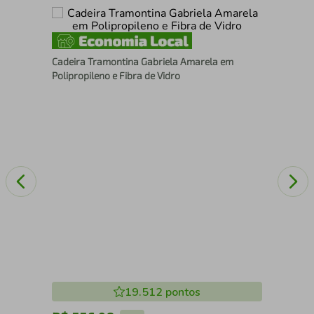
tido
Cad
Cadeira Tramontina Gabriela Amarela em
Pol
Polipropileno e Fibra de Vidro
19.512
pontos