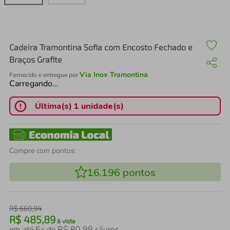
air fryer
4
º
iphone
5
º
Cadeira Tramontina Sofia com Encosto Fechado e
Braços Grafite
Via Inox Tramontina
Fornecido e entregue por
Carregando…
Última(s) 1 unidade(s)
Compre com pontos:
16.196
pontos
R$
660
,
94
R$
485
,
89
à vista
em até
6
x de
R$
80
,
98
s/juros