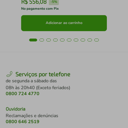
R$
556
,
08
R
-
5%
No pagamento com Pix
No 
Adicionar ao carrinho
Serviços por telefone
de segunda a sábado das
08h às 20h40 (Exceto feriados)
0800 724 4770
Ouvidoria
Reclamações e denúncias
0800 646 2519