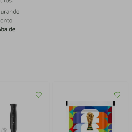
utos.
curando
onto.
Aba de