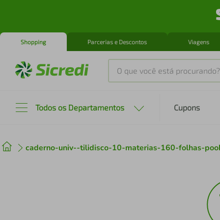
Shopping
Parcerias e Descontos
Viagens
O que você está procurando?
Produtos mais buscados
Todos os Departamentos
Cupons
tenis
1
º
caderno-univ--tilidisco-10-materias-160-folhas-poo
cafeteira
2
º
perfume
3
º
air fryer
4
º