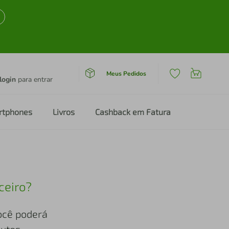
Meus Pedidos
login
para entrar
rtphones
Livros
Cashback em Fatura
ceiro?
você poderá