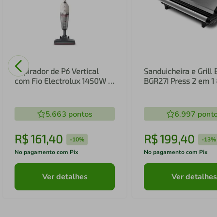
Aspirador de Pó Vertical
Sanduicheira e Grill 
com Fio Electrolux 1450W 2
BGR27I Press 2 em 
em 1 Filtro HEPA Branco
(STK14B)
5.663
pontos
6.997
pont
R$
161
,
40
R$
199
,
40
-
10%
-
13%
No pagamento com Pix
No pagamento com Pix
Ver detalhes
Ver detalhes