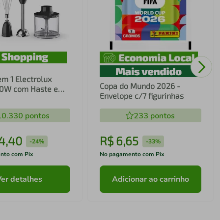
em 1 Electrolux
Copa do Mundo 2026 -
00W com Haste em
Envelope c/7 figurinhas
ecnologia TruFlow
10.330
pontos
233
pontos
4
,
40
R$
6
,
65
-
24%
-
33%
nto com Pix
No pagamento com Pix
Ver detalhes
Adicionar ao carrinho