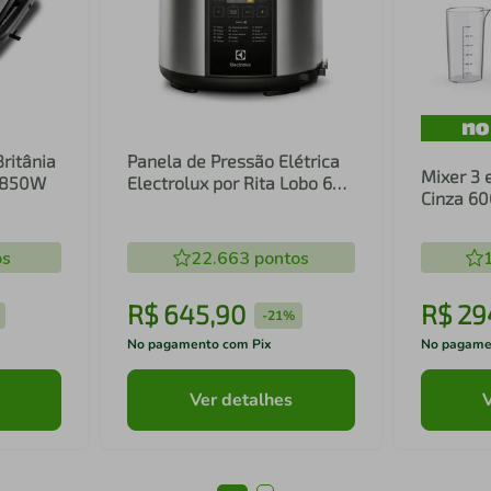
Britânia
Panela de Pressão Elétrica
Mixer 3 
1 850W
Electrolux por Rita Lobo 6L
Cinza 6
Preta Experience Digital
Inox e T
(PCC20)
(EIB20)
os
22.663
pontos
R$
645
,
90
R$
29
-
21%
No pagamento com Pix
No pagame
Ver detalhes