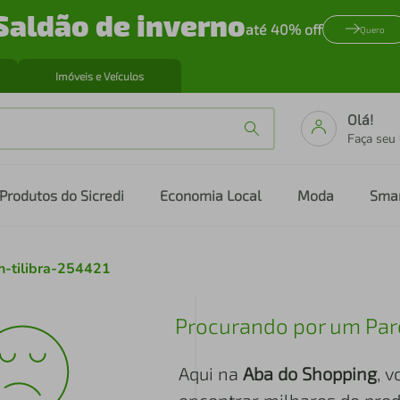
Saldão de inverno
até 40% off
Quero
Imóveis e Veículos
Olá!
Faça seu
Produtos do Sicredi
Economia Local
Moda
Sma
h-tilibra-254421
Procurando por um Par
Aqui na
Aba do Shopping
, 