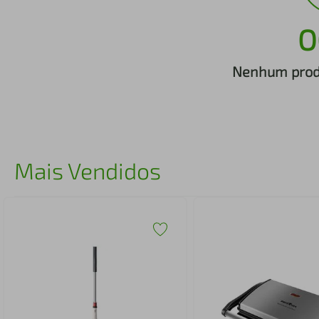
iphone
5
º
O
Nenhum produ
Mais Vendidos