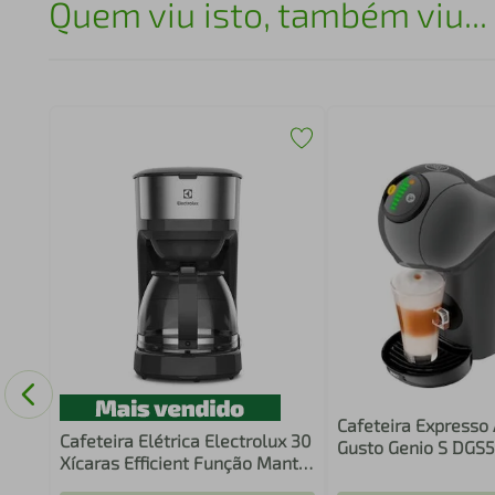
Quem viu isto, também viu...
C-34
Cafeteira Expresso
Cafeteira Elétrica Electrolux 30
Gusto Genio S DGS
Xícaras Efficient Função Manter
Multibebidas Graf
Aquecido Cor Inox Preta