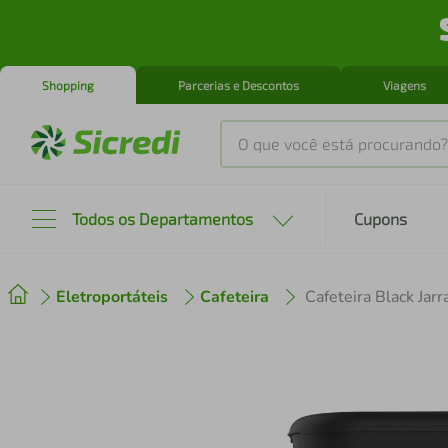
Shopping
Parcerias e Descontos
Viagens
O que você está procurando?
Produtos mais buscados
Todos os Departamentos
Cupons
tenis
1
º
Eletroportáteis
Cafeteira
Cafeteira Black Jar
cafeteira
2
º
perfume
3
º
air fryer
4
º