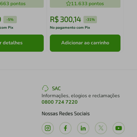
.663
pontos
11.633
pontos
0
R$
300
,
14
R$
-
5%
-
31%
com Pix
No pagamento com Pix
No pa
r detalhes
Adicionar ao carrinho
SAC
Informações, elogios e reclamações
0800 724 7220
Nossas Redes Sociais