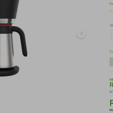
Fo
V
C
R
e
No