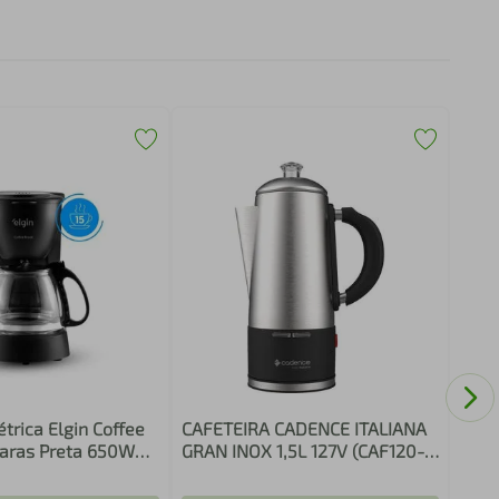
Máqu
Dolc
Mult
Auto
étrica Elgin Coffee
CAFETEIRA CADENCE ITALIANA
caras Preta 650W
GRAN INOX 1,5L 127V (CAF120-
anente Sistema
127)