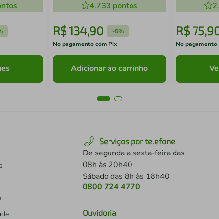
ntos
4.733
pontos
2
R$
134
,
90
R$
75
,
9
%
-
5%
No pagamento com Pix
No pagamento 
hes
Adicionar ao carrinho
Ve
Serviços por telefone
De segunda a sexta-feira das
08h às 20h40
s
Sábado das 8h às 18h40
0800 724 4770
a
Ouvidoria
dade