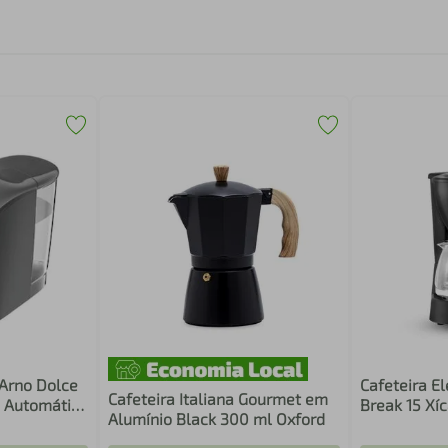
 Arno Dolce
Cafeteira El
Cafeteira Italiana Gourmet em
5 Automática
Break 15 Xí
Alumínio Black 300 ml Oxford
ite
Filtro Perm
Corta-Pingo