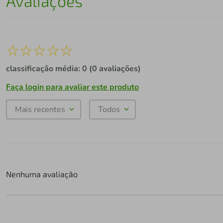
Avaliações
☆
☆
☆
☆
☆
classificação média: 0
(0 avaliações)
Faça login para avaliar este produto
Mais recentes
Todos
Nenhuma avaliação