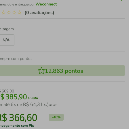
Weconnect
rnecido e entregue por
☆
☆
☆
☆
☆
(0 avaliações)
oltagem
N/A
ompre com pontos:
12.863
pontos
$
609
,
00
R$
385
,
90
à vista
m até
6
x de
R$
64
,
31
s/juros
R$
366
,
60
-
40%
 pagamento com Pix