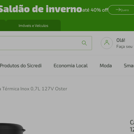
Saldão de inverno
até 40% off
Quero
Imóveis e Veículos
Olá!
Faça seu
Produtos do Sicredi
Economia Local
Moda
Sma
ra Térmica Inox 0,7L 127V Oster
C
1