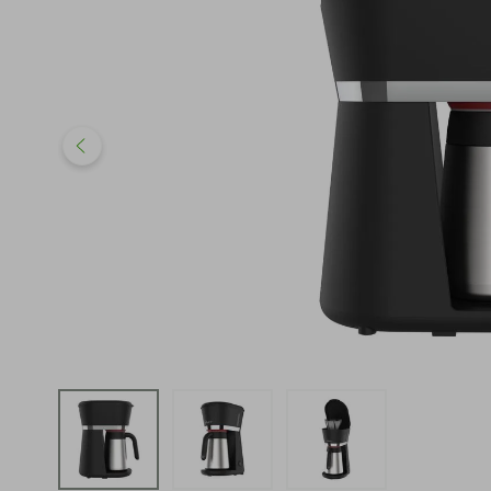
iphone
5
º