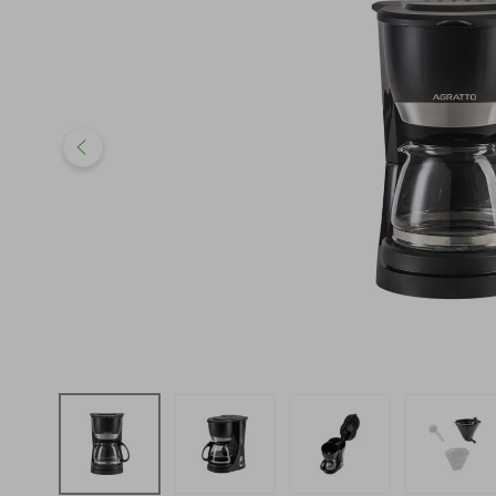
iphone
5
º