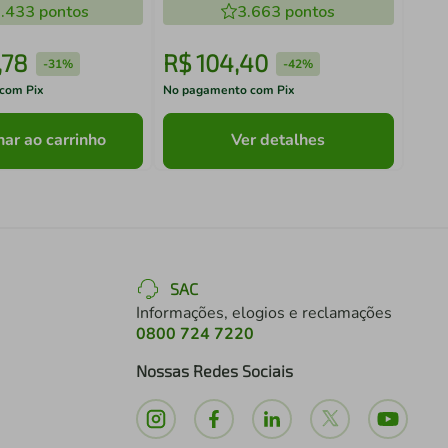
.433
pontos
3.663
pontos
,
78
R$
104
,
40
R$
-
31%
-
42%
com Pix
No pagamento com Pix
No pa
nar ao carrinho
Ver detalhes
SAC
Informações, elogios e reclamações
0800 724 7220
Nossas Redes Sociais