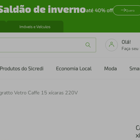
Saldão de inverno
até 40% off
Quero
Imóveis e Veículos
Olá!
Faça seu
Produtos do Sicredi
Economia Local
Moda
Sma
Agratto Vetro Caffe 15 xícaras 220V
C
x