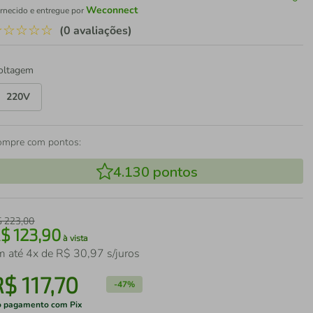
Weconnect
rnecido e entregue por
☆
☆
☆
☆
☆
(0 avaliações)
oltagem
220V
ompre com pontos:
4.130
pontos
$
223
,
00
R$
123
,
90
à vista
m até
4
x de
R$
30
,
97
s/juros
R$
117
,
70
-
47%
 pagamento com Pix