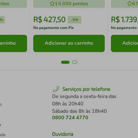
ntos
15.000
pontos
67
R$
427
,
50
R$
1
.
739
7%
-
5%
No pagamento com Pix
No pagamento 
arrinho
Adicionar ao carrinho
Adicio
Serviços por telefone
De segunda a sexta-feira das
08h às 20h40
s
Sábado das 8h às 18h40
0800 724 4770
a
Ouvidoria
dade