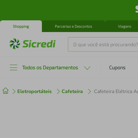
Shopping
Parcerias e Descontos
Viagens
O que você está procurando?
Produtos mais buscados
Todos os Departamentos
Cupons
tenis
1
º
Eletroportáteis
Cafeteira
Cafeteira Elétrica 
cafeteira
2
º
perfume
3
º
air fryer
4
º