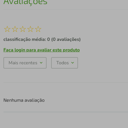
Avaliações
☆
☆
☆
☆
☆
classificação média: 0
(0 avaliações)
Faça login para avaliar este produto
Mais recentes
Todos
Nenhuma avaliação