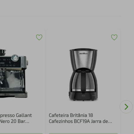
Cafe
Jarra
Reut
220v
GO0
spresso Gallant
Cafeteira Britânia 18
 Nero 20 Bar
Cafezinhos BCF19A Jarra de
0V
Vidro 550W