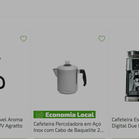
ável Aroma
Cafeteira E
Cafeteira Percoladora em Aço
7V Agratto
Digital Due
Inox com Cabo de Baquelite 2
GCF320 22
Litros - Tramontina