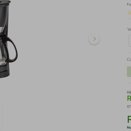
Fo
V
C
R
e
No