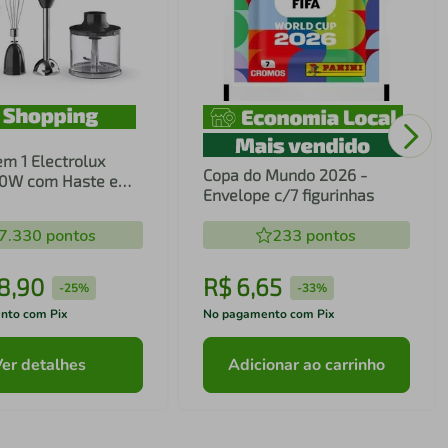
em 1 Electrolux
Copa do Mundo 2026 -
00W com Haste em
Envelope c/7 figurinhas
ecnologia TruFlow
7.330
pontos
233
pontos
8
,
90
R$
6
,
65
-
25%
-
33%
nto com Pix
No pagamento com Pix
Ver detalhes
Adicionar ao carrinho