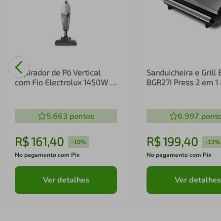
Aspirador de Pó Vertical
Sanduicheira e Grill 
com Fio Electrolux 1450W 2
BGR27I Press 2 em 
em 1 Filtro HEPA Branco
(STK14B)
5.663
pontos
6.997
pont
R$
161
,
40
R$
199
,
40
-
10%
-
13%
No pagamento com Pix
No pagamento com Pix
Ver detalhes
Ver detalhes