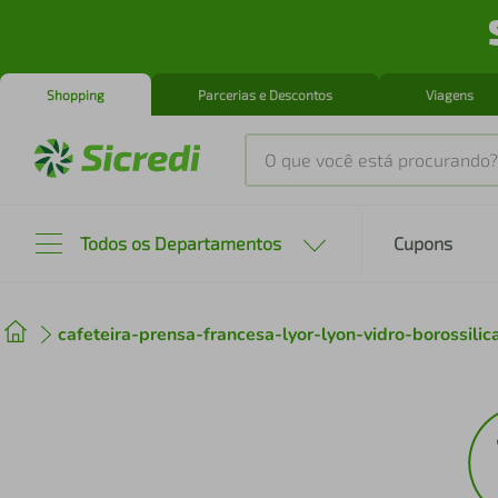
Shopping
Parcerias e Descontos
Viagens
O que você está procurando?
Produtos mais buscados
Todos os Departamentos
Cupons
tenis
1
º
cafeteira-prensa-francesa-lyor-lyon-vidro-borossi
cafeteira
2
º
perfume
3
º
air fryer
4
º