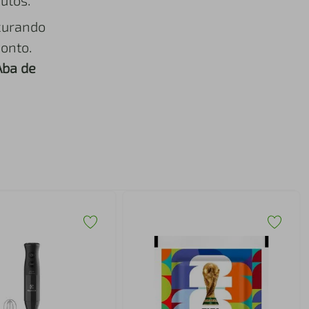
utos.
curando
onto.
Aba de