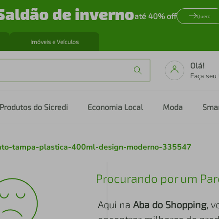
Saldão de inverno
até 40% off
Quero
Imóveis e Veículos
Olá!
Faça seu
Produtos do Sicredi
Economia Local
Moda
Sma
licato-tampa-plastica-400ml-design-moderno-335547
Procurando por um Par
Aqui na
Aba do Shopping
, 