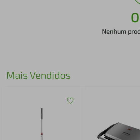
iphone
5
º
O
Nenhum produ
Mais Vendidos