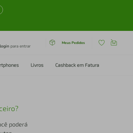
Meus Pedidos
login
para entrar
rtphones
Livros
Cashback em Fatura
ceiro?
você poderá