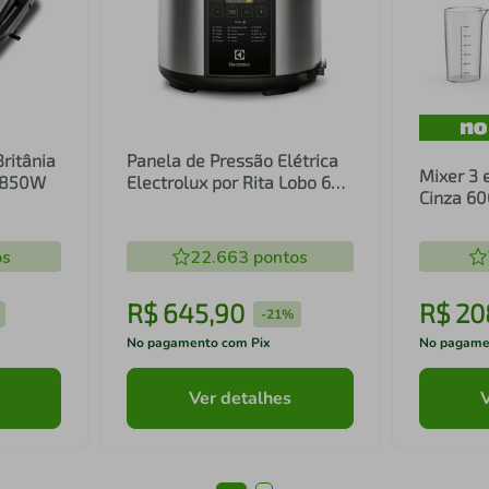
Britânia
Panela de Pressão Elétrica
Mixer 3 
1 850W
Electrolux por Rita Lobo 6L
Cinza 6
Preta Experience Digital
Inox e T
(PCC20)
(EIB20)
os
22.663
pontos
R$
645
,
90
R$
20
-
21%
No pagamento com Pix
No pagame
Ver detalhes