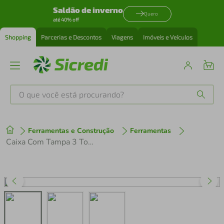
Saldão de inverno
Quero
até 40% off
Shopping
Parcerias e Descontos
Viagens
Imóveis e Veículos
O que você está procurando?
Produtos mais buscados
Ferramentas e Construção
Ferramentas
tenis
1
º
Caixa Com Tampa 3 Tomadas 2P+T 10A/250V
cafeteira
2
º
perfume
3
º