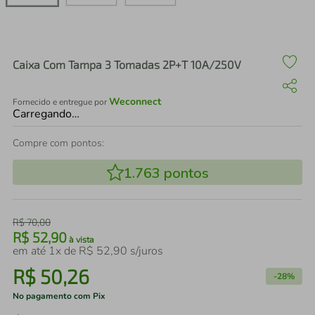
air fryer
4
º
iphone
5
º
Caixa Com Tampa 3 Tomadas 2P+T 10A/250V
Weconnect
Fornecido e entregue por
Carregando…
Compre com pontos:
1.763
pontos
R$
70
,
00
R$
52
,
90
à vista
em até
1
x de
R$
52
,
90
s/juros
R$
50
,
26
-
28%
No pagamento com Pix