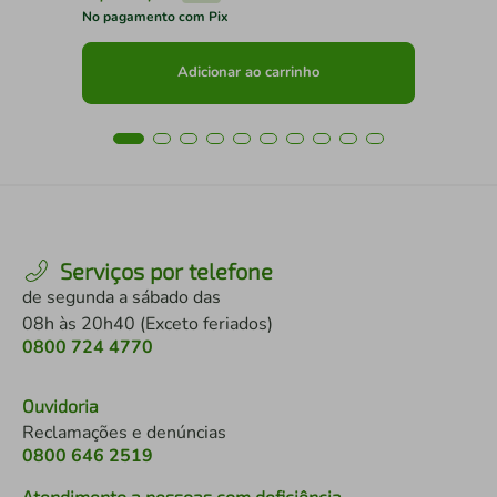
No pagamento com Pix
No 
Adicionar ao carrinho
Serviços por telefone
de segunda a sábado das
08h às 20h40 (Exceto feriados)
0800 724 4770
Ouvidoria
Reclamações e denúncias
0800 646 2519
Atendimento a pessoas com deficiência