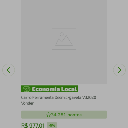
nte
Lan
VO
Carro Ferramenta Desm.c/gaveta Vd2020
Vonder
34.281
pontos
R$
977
,
01
R
-
5%