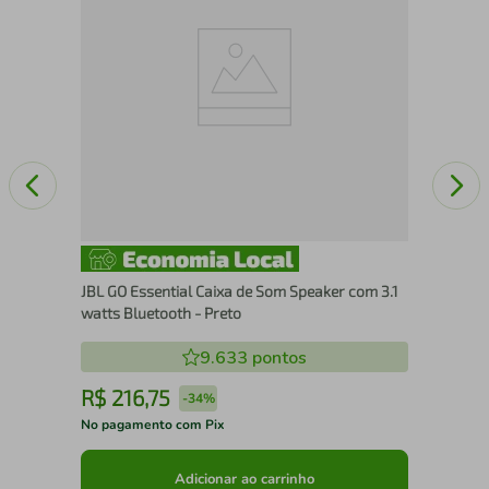
JBL GO Essential Caixa de Som Speaker com 3.1
watts Bluetooth - Preto
9.633
pontos
R$
216
,
75
R
-
34%
No pagamento com Pix
No 
Adicionar ao carrinho