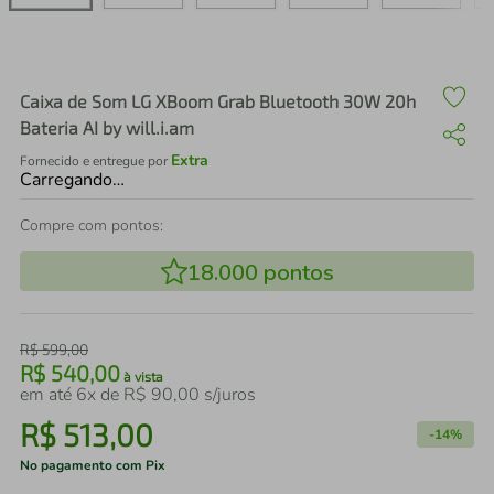
air fryer
4
º
iphone
5
º
Caixa de Som LG XBoom Grab Bluetooth 30W 20h
Bateria AI by will.i.am
Extra
Fornecido e entregue por
Carregando…
Compre com pontos:
18.000
pontos
R$
599
,
00
R$
540
,
00
à vista
em até
6
x de
R$
90
,
00
s/juros
R$
513
,
00
-
14%
No pagamento com Pix