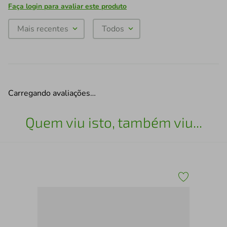
Faça login para avaliar este produto
Mais recentes
Todos
Carregando avaliações…
Quem viu isto, também viu...
o-
Cai
500