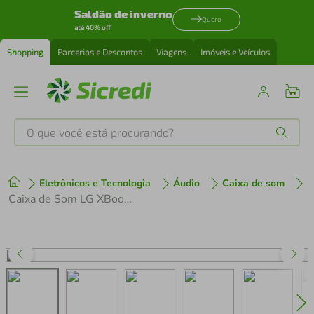
Saldão de inverno
Quero
até 40% off
Shopping
Parcerias e Descontos
Viagens
Imóveis e Veículos
O que você está procurando?
Produtos mais buscados
Eletrônicos e Tecnologia
Áudio
Caixa de som
tenis
1
º
Caixa de Som LG XBoom Grab Bluetooth 30W 20h Bateria AI by will.i.am
cafeteira
2
º
perfume
3
º