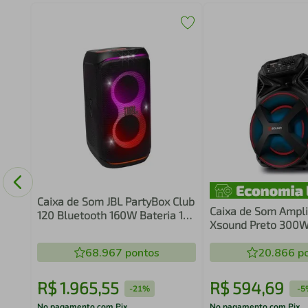
ker
b
Caixa de Som JBL PartyBox Club
Caixa de Som Ampli
120 Bluetooth 160W Bateria 12h
Xsound Preto 300W 
Preta
Mondial
68.967
pontos
20.866
po
R$
1
.
965
,
55
R$
594
,
69
-
21%
-
5
No pagamento com Pix
No pagamento com Pix