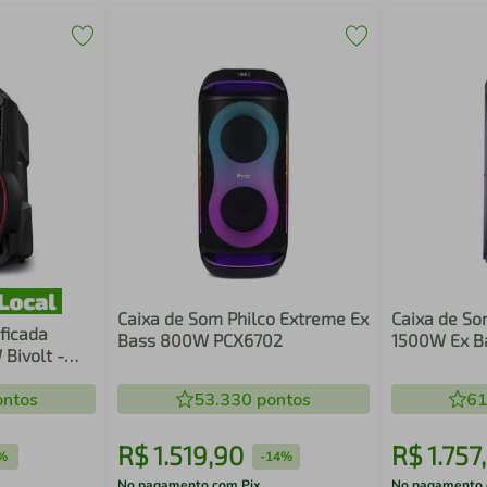
Caixa de Som Philco Extreme Ex
Caixa de So
ficada
Bass 800W PCX6702
1500W Ex B
Bivolt -
ntos
53.330
pontos
61
R$
1
.
519
,
90
R$
1
.
757
,
%
-
14%
No pagamento com Pix
No pagamento 