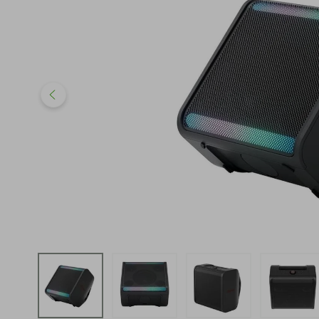
iphone
5
º