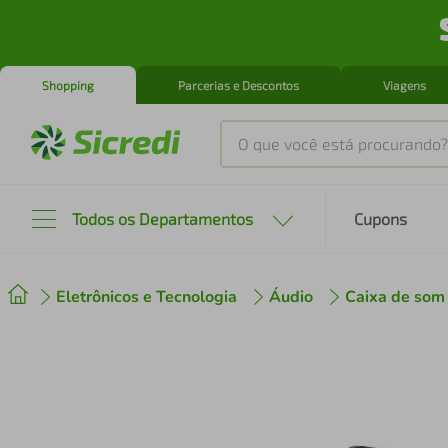
Shopping
Parcerias e Descontos
Viagens
O que você está procurando?
Produtos mais buscados
Todos os Departamentos
Cupons
tenis
1
º
Eletrônicos e Tecnologia
Áudio
Caixa de som
cafeteira
2
º
perfume
3
º
air fryer
4
º