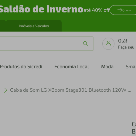
Saldão de inverno
até 40% off
Quero
Imóveis e Veículos
Olá!
Faça seu
Produtos do Sicredi
Economia Local
Moda
Sma
Caixa de Som LG XBoom Stage301 Bluetooth 120W 12h Bateria Karaokê AI by will.i.am
C
B