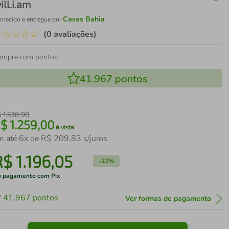
ill.i.am
Casas Bahia
rnecido e entregue por
☆
☆
☆
☆
☆
(0 avaliações)
ompre com pontos:
41.967
pontos
$
1
.
538
,
90
R$
1
.
259
,
00
à vista
m até
6
x de
R$
209
,
83
s/juros
R$
1
.
196
,
05
-
22%
 pagamento com Pix
41.967
pontos
Ver formas de pagamento