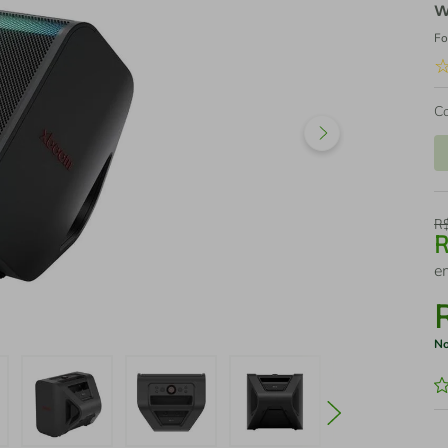
w
Fo
C
R
e
No