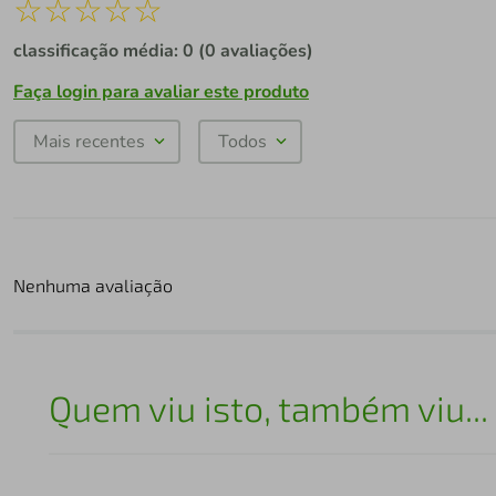
☆
☆
☆
☆
☆
classificação média: 0
(0 avaliações)
Faça login para avaliar este produto
Mais recentes
Todos
Nenhuma avaliação
Quem viu isto, também viu...