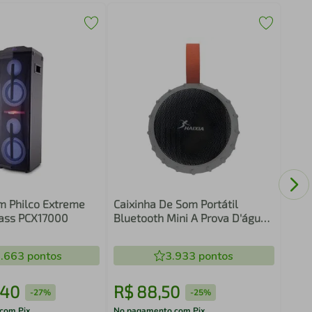
LG X
Blue
200
m Philco Extreme
Caixinha De Som Portátil
ass PCX17000
Bluetooth Mini A Prova D'água
110V/220V - CINZA
.663
pontos
3.933
pontos
40
R$
88
,
50
R$
-
27%
-
25%
com Pix
No pagamento com Pix
No pa