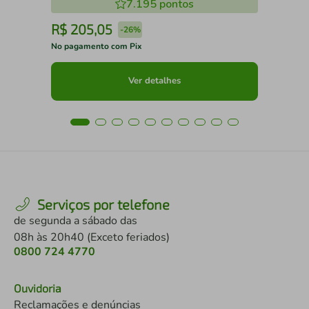
7.195
pontos
R$
205
,
05
R
-
26%
No pagamento com Pix
No 
Ver detalhes
Serviços por telefone
de segunda a sábado das
08h às 20h40 (Exceto feriados)
0800 724 4770
Ouvidoria
Reclamações e denúncias