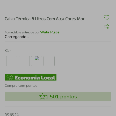
air fryer
4
º
iphone
5
º
Caixa Térmica 6 Litros Com Alça Cores Mor
Wala Place
Fornecido e entregue por
Carregando…
Cor
Compre com pontos:
1.501
pontos
R$
65
,
24