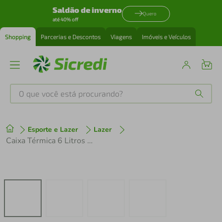
Saldão de inverno
Quero
até 40% off
Shopping
Parcerias e Descontos
Viagens
Imóveis e Veículos
O que você está procurando?
Produtos mais buscados
Esporte e Lazer
Lazer
tenis
1
º
Caixa Térmica 6 Litros Com Alça Cores Mor
cafeteira
2
º
perfume
3
º