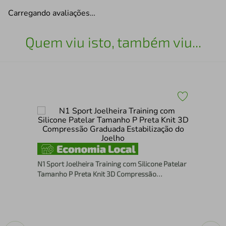
Carregando avaliações…
Quem viu isto, também viu...
-
Cot
Tre
Est
N1 Sport Joelheira Training com Silicone Patelar
Tamanho P Preta Knit 3D Compressão
Graduada Estabilização do Joelho