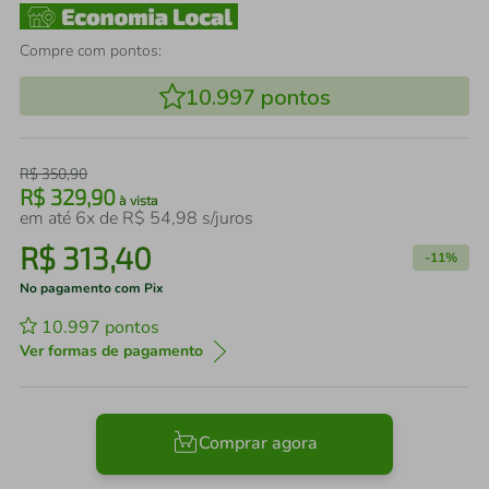
Compre com pontos:
10.997
pontos
R$
350
,
90
R$
329
,
90
à vista
em até
6
x de
R$
54
,
98
s/juros
R$
313
,
40
-
11%
No pagamento com Pix
10.997
pontos
Ver formas de pagamento
Comprar agora