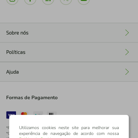
Sobre nós
+
Políticas
+
Ajuda
+
Formas de Pagamento
Utilizamos cookies neste site para melhorar sua
*Pontos dos Cartões Sicredi
experiência de navegação de acordo com nossa
*Cartões Sicredi