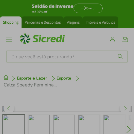
Saldão de inverno
Quero
até 40% off
Shopping
Parcerias e Descontos
Viagens
Imóveis e Veículos
O que você está procurando?
Produtos mais buscados
Esporte e Lazer
Esporte
tenis
1
º
Calça Speedy Feminina Preto com Bolso e Calcanheira
cafeteira
2
º
perfume
3
º