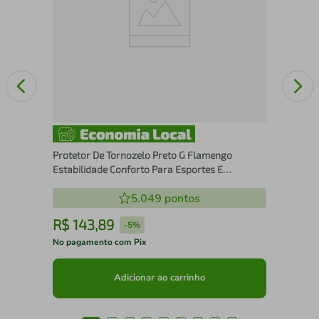
Protetor De Tornozelo Preto G Flamengo
Estabilidade Conforto Para Esportes E
Atividades De Impacto N1 Sport
5.049
pontos
R$
143
,
89
R
-
5%
No pagamento com Pix
No 
Adicionar ao carrinho