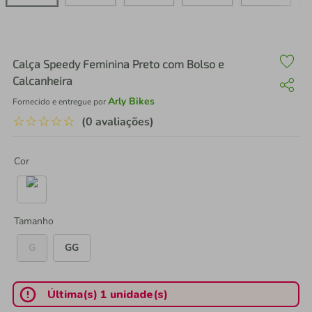
air fryer
4
º
iphone
5
º
Calça Speedy Feminina Preto com Bolso e
Calcanheira
Arly Bikes
Fornecido e entregue por
☆
☆
☆
☆
☆
(0 avaliações)
Cor
Tamanho
G
GG
Última(s) 1 unidade(s)