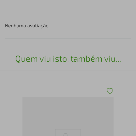
Nenhuma avaliação
Quem viu isto, também viu...
Pro
Con
Pro