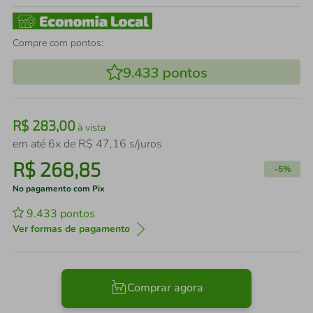
Compre com pontos:
9.433
pontos
R$
283
,
00
à vista
em até
6
x de
R$
47
,
16
s/juros
R$
268
,
85
-
5%
No pagamento com Pix
9.433
pontos
Ver formas de pagamento
Comprar agora