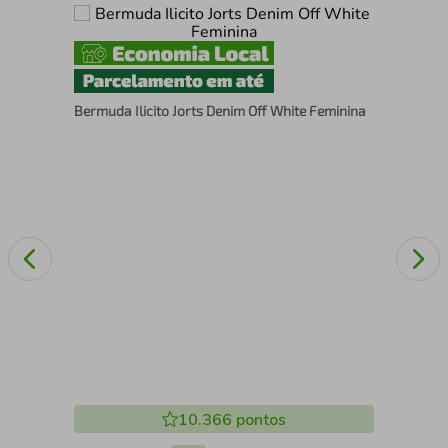
Cal
Bermuda Ilicito Jorts Denim Off White Feminina
Lig
10.366
pontos