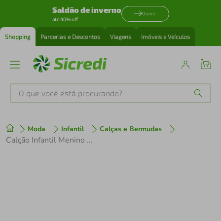
Saldão de inverno
Quero
até 40% off
Shopping
Parcerias e Descontos
Viagens
Imóveis e Veículos
O que você está procurando?
Produtos mais buscados
Moda
Infantil
Calças e Bermudas
tenis
1
º
Calção Infantil Menino Umbro 1225687 Juvenil Legacy
cafeteira
2
º
perfume
3
º