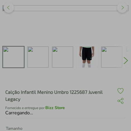
air fryer
4
º
iphone
5
º
Calção Infantil Menino Umbro 1225687 Juvenil
Legacy
Bizz Store
Fornecido e entregue por
Carregando…
Tamanho