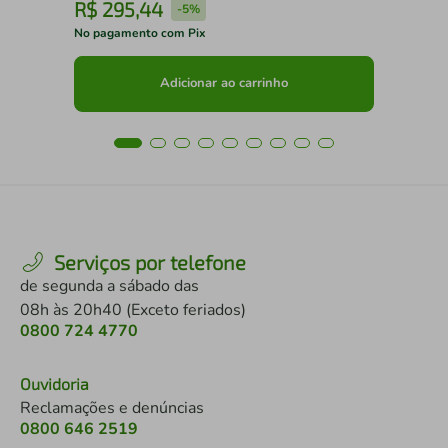
R$
295
,
44
R
-
5%
No pagamento com Pix
No 
Adicionar ao carrinho
Serviços por telefone
de segunda a sábado das
08h às 20h40 (Exceto feriados)
0800 724 4770
Ouvidoria
Reclamações e denúncias
0800 646 2519