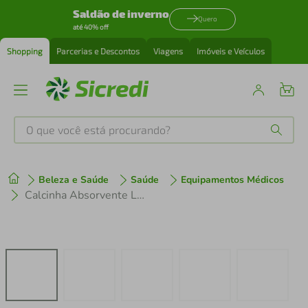
Saldão de inverno
Quero
até 40% off
Shopping
Parcerias e Descontos
Viagens
Imóveis e Veículos
O que você está procurando?
Produtos mais buscados
Beleza e Saúde
Saúde
Equipamentos Médicos
tenis
1
º
Calcinha Absorvente Lavável Tena Preta G
cafeteira
2
º
perfume
3
º