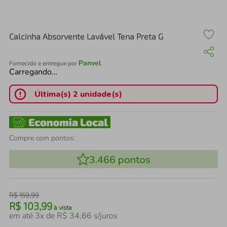
air fryer
4
º
iphone
5
º
Calcinha Absorvente Lavável Tena Preta G
Panvel
Fornecido e entregue por
Carregando…
Última(s) 2 unidade(s)
Compre com pontos:
3.466
pontos
R$
159
,
99
R$
103
,
99
à vista
em até
3
x de
R$
34
,
66
s/juros