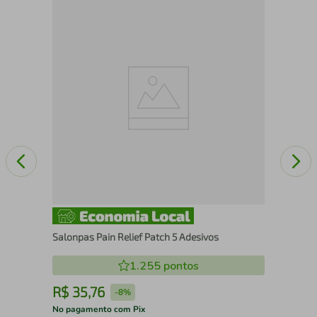
40
Ass
Or
Salonpas Pain Relief Patch 5 Adesivos
1.255
pontos
R$
35
,
76
R
-
8%
No pagamento com Pix
No 