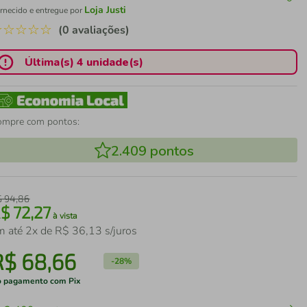
Loja Justi
rnecido e entregue por
☆
☆
☆
☆
☆
(0 avaliações)
Última(s) 4 unidade(s)
ompre com pontos:
2.409
pontos
$
94
,
86
R$
72
,
27
à vista
m até
2
x de
R$
36
,
13
s/juros
R$
68
,
66
-
28%
 pagamento com Pix