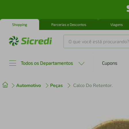
Shopping
Parcerias e Descontos
Viagens
O que você está procurando?
Produtos mais buscados
Todos os Departamentos
Cupons
tenis
1
º
Automotivo
Peças
Calco Do Retentor.
cafeteira
2
º
perfume
3
º
air fryer
4
º