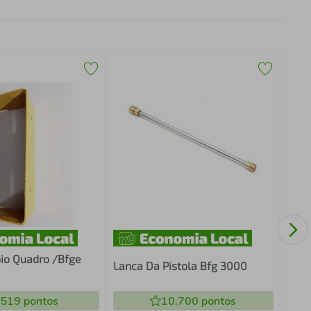
Jogo
Mas
io Quadro /Bfge
Lanca Da Pistola Bfg 3000
.519
pontos
10.700
pontos