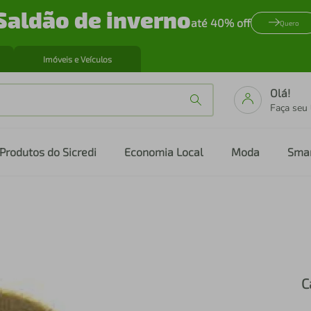
Saldão de inverno
até 40% off
Quero
Imóveis e Veículos
Olá!
Faça seu
Produtos do Sicredi
Economia Local
Moda
Sma
C