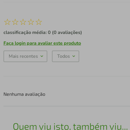
☆
☆
☆
☆
☆
classificação média: 0
(0 avaliações)
Faça login para avaliar este produto
Mais recentes
Todos
Nenhuma avaliação
Quem viu isto, também viu...