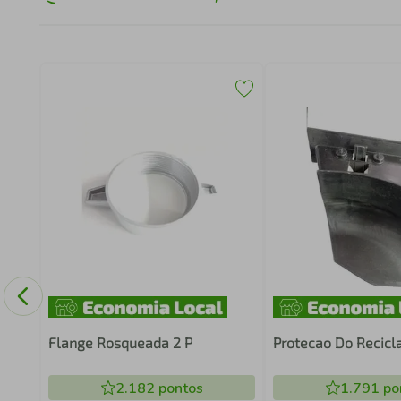
Flange Rosqueada 2 P
Protecao Do Recicl
2.182
pontos
1.791
po