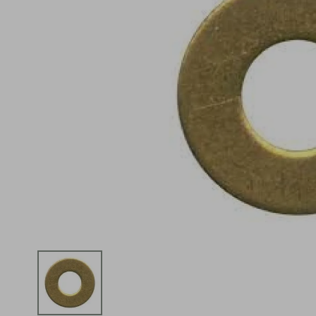
iphone
5
º