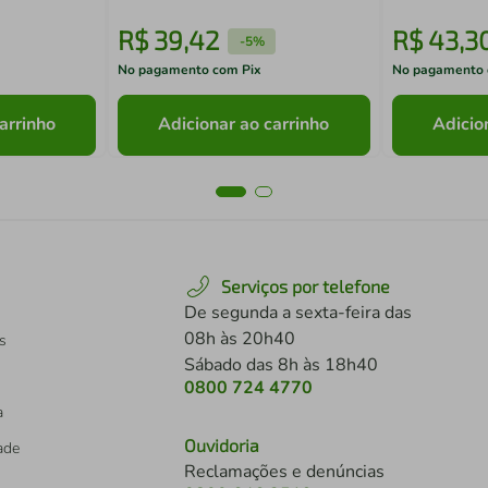
R$
39
,
42
R$
43
,
3
-
5%
No pagamento com Pix
No pagamento 
arrinho
Adicionar ao carrinho
Adicio
Serviços por telefone
De segunda a sexta-feira das
08h às 20h40
s
Sábado das 8h às 18h40
0800 724 4770
a
Ouvidoria
dade
Reclamações e denúncias