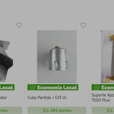
Suporte Apo
ador
Cubo Partida / G13 Vc
7500 Plus
ntos
1.383
pontos
1