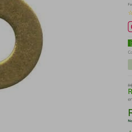
Fo
C
R
e
No