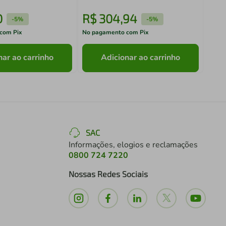
0
R$
304
,
94
R$
-
5%
-
5%
com Pix
No pagamento com Pix
No pa
nar ao carrinho
Adicionar ao carrinho
SAC
Informações, elogios e reclamações
0800 724 7220
Nossas Redes Sociais