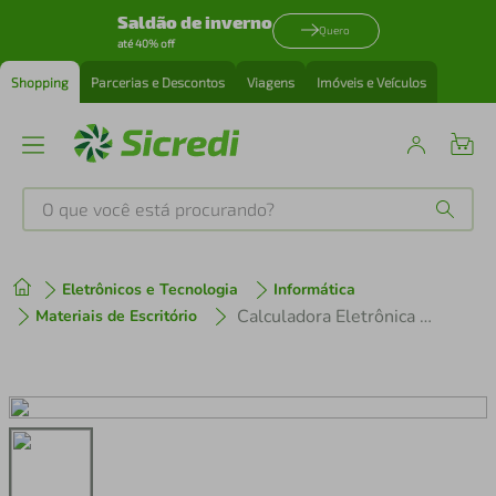
Saldão de inverno
Quero
até 40% off
Shopping
Parcerias e Descontos
Viagens
Imóveis e Veículos
O que você está procurando?
Produtos mais buscados
Eletrônicos e Tecnologia
Informática
tenis
1
º
Calculadora Eletrônica Hoopson PS-1048B
Materiais de Escritório
cafeteira
2
º
perfume
3
º