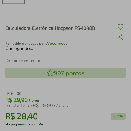
air fryer
4
º
iphone
5
º
Calculadora Eletrônica Hoopson PS-1048B
Weconnect
Fornecido e entregue por
Carregando…
Compre com pontos:
997
pontos
R$
69
,
00
R$
29
,
90
à vista
em até
1
x de
R$
29
,
90
s/juros
R$
28
,
40
-
59%
No pagamento com Pix