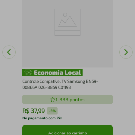
026
Controle Compatível TV Samsung BN59-
00866A 026-8859 C01193
1.333
pontos
R$
37
,
99
R
-
5%
No pagamento com Pix
No 
Adicionar ao carrinho