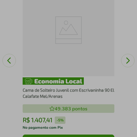
Cam
Ros
Cama de Solteiro Juvenil com Escrivaninha 90 El
Calafate Mel/Arenas
49.383
pontos
R$
1
.
407
,
41
R
-
5%
No pagamento com Pix
No 