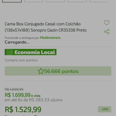
air fryer
4
º
iphone
5
º
Cama Box Conjugado Casal com Colchão
(138x57x188) Sonopro Gazin CR35338 Preto
Multimóveis
Fornecido e entregue por
Carregando…
Compre com pontos:
56.666
pontos
R$
1
.
899
,
99
R$
1
.
699
,
99
à vista
em até
6
x de
R$
283
,
33
s/juros
R$
1
.
529
,
99
-
19%