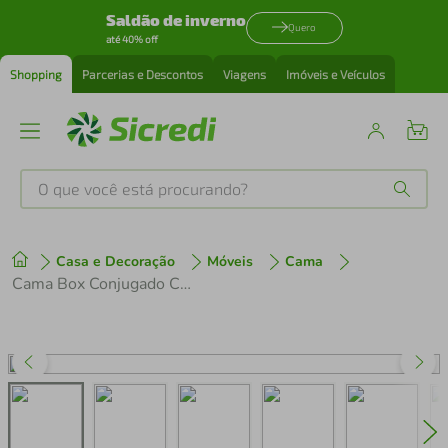
Saldão de inverno
Quero
até 40% off
Shopping
Parcerias e Descontos
Viagens
Imóveis e Veículos
O que você está procurando?
Produtos mais buscados
Casa e Decoração
Móveis
Cama
tenis
1
º
Cama Box Conjugado Casal com Colchão (138x57x188) Sonopro Gazin CR35338 Preto
cafeteira
2
º
perfume
3
º