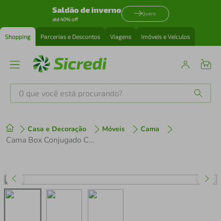
Saldão de inverno
Quero
até 40% off
Shopping
Parcerias e Descontos
Viagens
Imóveis e Veículos
O que você está procurando?
Produtos mais buscados
Casa e Decoração
Móveis
Cama
tenis
1
º
Cama Box Conjugado Casal com Colchão (138x64x188) Orthopedic Plus Gazin CR35308 Cinza/Preto
cafeteira
2
º
perfume
3
º