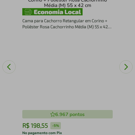
low
anco
Cam
+ P
Cama para Cachorro Retangular em Corino +
Poliéster Rosa Cachorrinho Média (M) 55 x 42
cm
6.967
pontos
R$
198
,
55
R
-
5%
No pagamento com Pix
No 