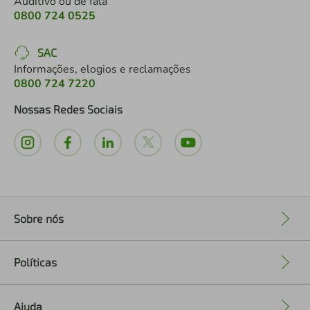
Auditivo ou de fala
0800 724 0525
SAC
Informações, elogios e reclamações
0800 724 7220
Nossas Redes Sociais
Sobre nós
+
Políticas
+
Ajuda
+