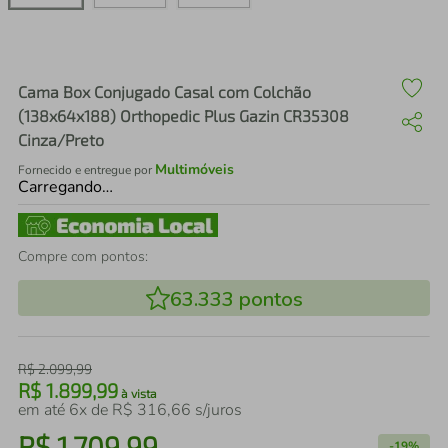
air fryer
4
º
iphone
5
º
Cama Box Conjugado Casal com Colchão
(138x64x188) Orthopedic Plus Gazin CR35308
Cinza/Preto
Multimóveis
Fornecido e entregue por
Carregando…
Compre com pontos:
63.333
pontos
R$
2
.
099
,
99
R$
1
.
899
,
99
à vista
em até
6
x de
R$
316
,
66
s/juros
R$
1
.
709
,
99
-
19%