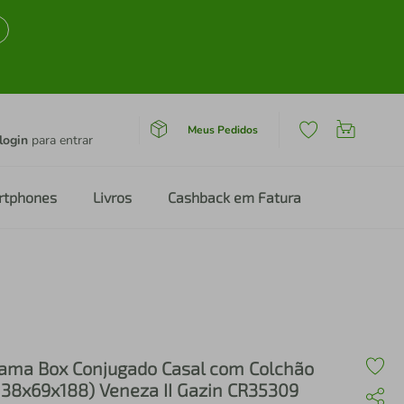
Meus Pedidos
login
para entrar
rtphones
Livros
Cashback em Fatura
ama Box Conjugado Casal com Colchão
138x69x188) Veneza II Gazin CR35309