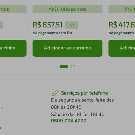
 55 x 55 x
Cobertores MDP Grafite
ntos
30.088
pontos
14
R$
857
,
51
R$
417
,
8
-
5%
No pagamento com Pix
No pagamento 
arrinho
Adicionar ao carrinho
Adicio
Serviços por telefone
De segunda a sexta-feira das
08h às 20h40
s
Sábado das 8h às 18h40
0800 724 4770
a