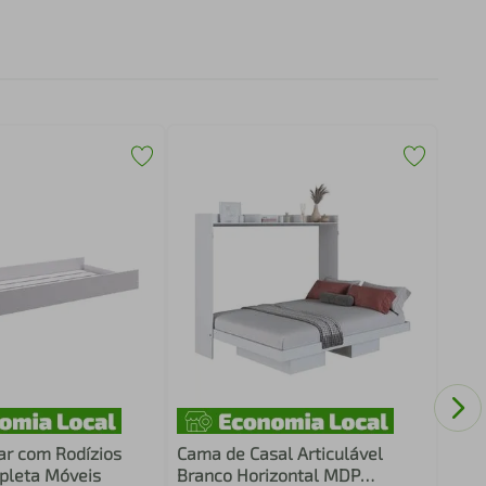
Cama
Susp
Mesa
ar com Rodízios
Cama de Casal Articulável
pleta Móveis
Branco Horizontal MDP