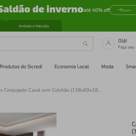
Saldão de inverno
até 40% off
Quero
Imóveis e Veículos
Olá!
Faça seu
Produtos do Sicredi
Economia Local
Moda
Sma
Cama Box Conjugado Casal com Colchão (138x69x188) Veneza II Gazin CR35309 Branco
C
(