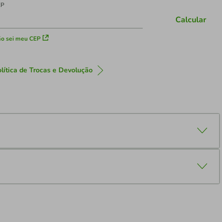
EP
Calcular
o sei meu CEP
lítica de Trocas e Devolução