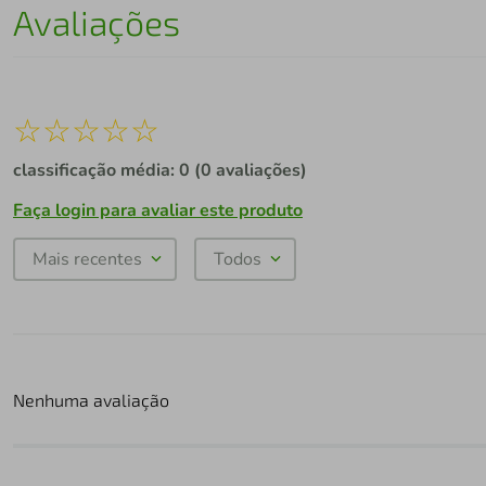
Avaliações
☆
☆
☆
☆
☆
classificação média: 0
(0 avaliações)
Faça login para avaliar este produto
Mais recentes
Todos
Nenhuma avaliação