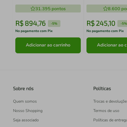
Completa Móveis
Azul LV Grande (GG)
31.395
pontos
55 cm
8.600
po
R$
894
,
76
R$
245
,
10
-
5%
-
5%
No pagamento com Pix
No pagamento com Pix
Adicionar ao carrinho
Adicionar ao c
Sobre nós
Políticas
Quem somos
Trocas e devoluçõe
Nosso Shopping
Termos de uso
Seja associado
Políticas de entreg