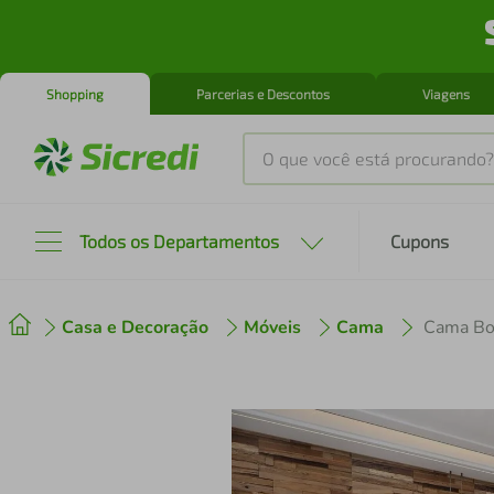
Shopping
Parcerias e Descontos
Viagens
O que você está procurando?
Produtos mais buscados
Todos os Departamentos
Cupons
tenis
1
º
Casa e Decoração
Móveis
Cama
cafeteira
2
º
perfume
3
º
air fryer
4
º