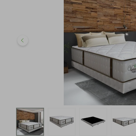
iphone
5
º