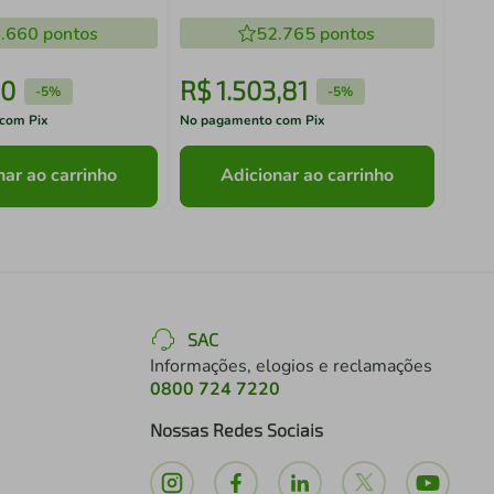
Hanover Dobrável Decoração
.660
pontos
Art In Móveis
52.765
pontos
0
R$
1
.
503
,
81
R$
-
5%
-
5%
com Pix
No pagamento com Pix
No pa
nar ao carrinho
Adicionar ao carrinho
SAC
Informações, elogios e reclamações
0800 724 7220
Nossas Redes Sociais