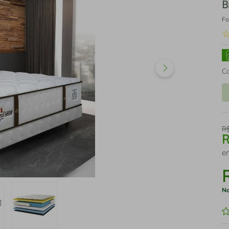
B
Fo
C
R
e
No