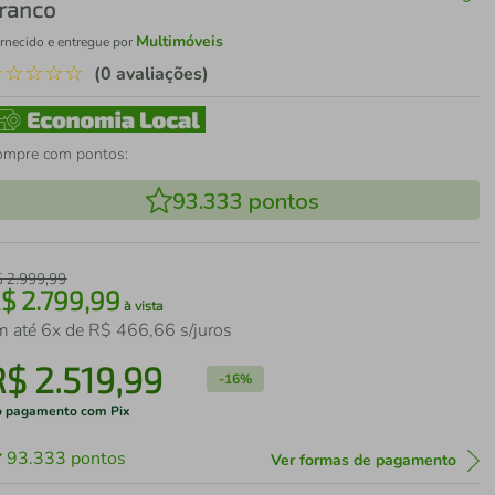
ranco
Multimóveis
rnecido e entregue por
☆
☆
☆
☆
☆
(0 avaliações)
ompre com pontos:
93.333
pontos
$
2
.
999
,
99
R$
2
.
799
,
99
à vista
m até
6
x de
R$
466
,
66
s/juros
R$
2
.
519
,
99
-
16%
 pagamento com Pix
93.333
pontos
Ver formas de pagamento