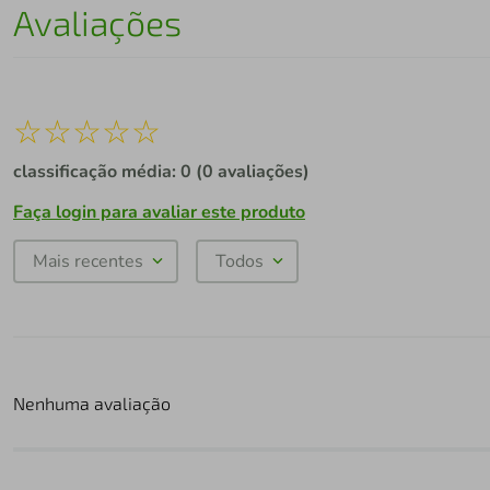
Avaliações
☆
☆
☆
☆
☆
classificação média: 0
(0 avaliações)
Faça login para avaliar este produto
Mais recentes
Todos
Nenhuma avaliação