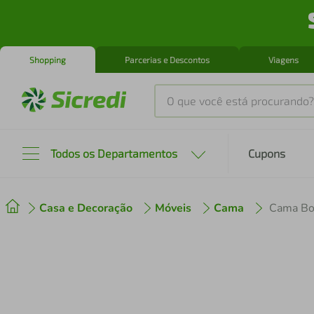
Shopping
Parcerias e Descontos
Viagens
O que você está procurando?
Produtos mais buscados
Todos os Departamentos
Cupons
tenis
1
º
Casa e Decoração
Móveis
Cama
cafeteira
2
º
perfume
3
º
air fryer
4
º