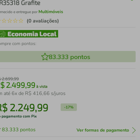
R35318 Grafite
Multimóveis
rnecido e entregue por
☆
☆
☆
☆
☆
(0 avaliações)
ompre com pontos:
83.333
pontos
$
2
.
699
,
99
R$
2
.
499
,
99
à vista
m até
6
x de
R$
416
,
66
s/juros
R$
2
.
249
,
99
-
17%
 pagamento com Pix
83.333
pontos
Ver formas de pagamento