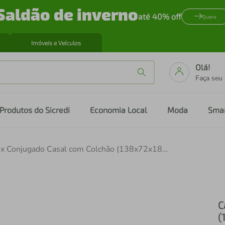
Saldão de inverno
até 40% off
Quero
Imóveis e Veículos
Olá!
Faça seu
Produtos do Sicredi
Economia Local
Moda
Sma
Cama Box Conjugado Casal com Colchão (138x72x188) Sweet Dream II Gazin CR35318 Grafite
C
(