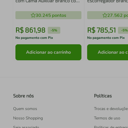
com Cama Auxiliar Branco com
Escorregador Branc
Rosa Completa Móveis
Estampada Zoo Co
Móveis
30.245
pontos
27.562
po
R$
861
,
98
R$
785
,
51
-
5%
-
5%
No pagamento com Pix
No pagamento com Pix
Adicionar ao carrinho
Adicionar ao c
Sobre nós
Políticas
Quem somos
Trocas e devoluçõe
Nosso Shopping
Termos de uso
Seja associado
Políticas de entreg