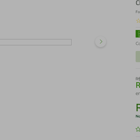
C
Fo
C
R
e
No