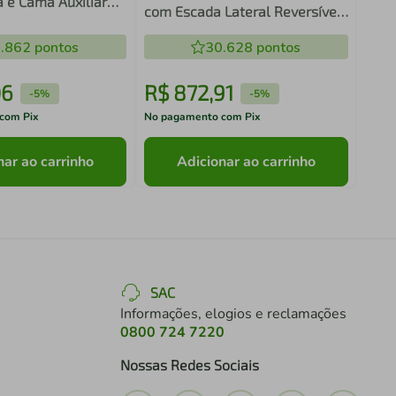
a e Cama Auxiliar
com Escada Lateral Reversível
rvalho Completa
Completa Móveis
.862
pontos
30.628
pontos
06
R$
872
,
91
R$
-
5%
-
5%
com Pix
No pagamento com Pix
No pa
nar ao carrinho
Adicionar ao carrinho
SAC
Informações, elogios e reclamações
0800 724 7220
Nossas Redes Sociais