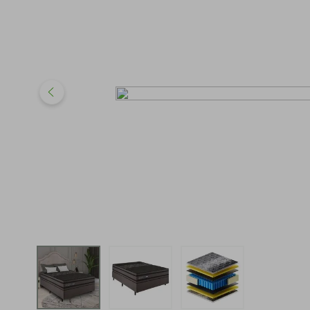
iphone
5
º