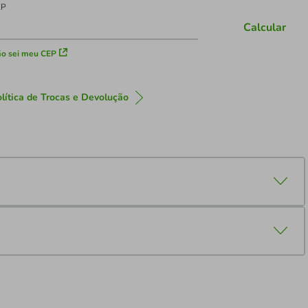
EP
Calcular
o sei meu CEP
lítica de Trocas e Devolução