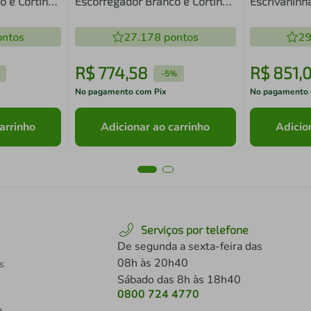
o e Cortina
Escorregador Branco e Cortina
Escrivaninh
mpleta
Azul Completa Móveis
Solteiro Ca
Móveis
ntos
27.178
pontos
29
R$
774
,
58
R$
851
,
-
5%
No pagamento com Pix
No pagamento 
arrinho
Adicionar ao carrinho
Adicio
Serviços por telefone
De segunda a sexta-feira das
08h às 20h40
s
Sábado das 8h às 18h40
0800 724 4770
a