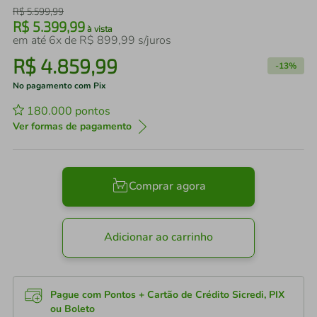
R$
5
.
599
,
99
R$
5
.
399
,
99
à vista
em até
6
x de
R$
899
,
99
s/juros
R$
4
.
859
,
99
-
13%
No pagamento com Pix
180.000
pontos
Ver formas de pagamento
Comprar agora
Adicionar ao carrinho
Pague com Pontos + Cartão de Crédito Sicredi, PIX
ou Boleto