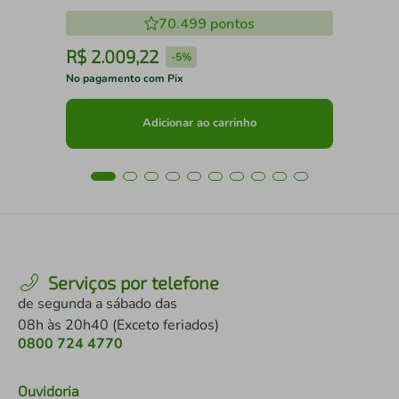
Cancun Cor Mel
70.499
pontos
R$
2
.
009
,
22
R
-
5%
No pagamento com Pix
No 
Adicionar ao carrinho
Serviços por telefone
de segunda a sábado das
08h às 20h40 (Exceto feriados)
0800 724 4770
Ouvidoria