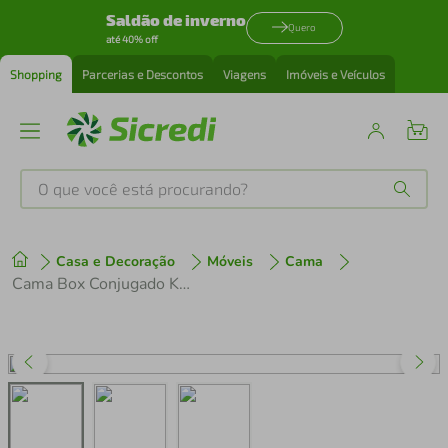
Saldão de inverno
Quero
até 40% off
Shopping
Parcerias e Descontos
Viagens
Imóveis e Veículos
O que você está procurando?
Produtos mais buscados
Casa e Decoração
Móveis
Cama
tenis
1
º
Cama Box Conjugado King com Colchão (193x78x203) Royal Blue Gazin CR35301
cafeteira
2
º
perfume
3
º