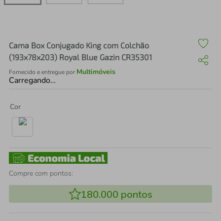
air fryer
4
º
iphone
5
º
Cama Box Conjugado King com Colchão
(193x78x203) Royal Blue Gazin CR35301
Multimóveis
Fornecido e entregue por
Carregando…
Cor
Compre com pontos:
180.000
pontos