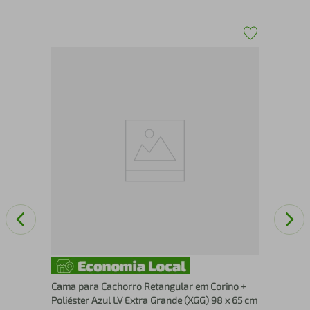
8
Cam
Han
Móv
Cama para Cachorro Retangular em Corino +
Poliéster Azul LV Extra Grande (XGG) 98 x 65 cm