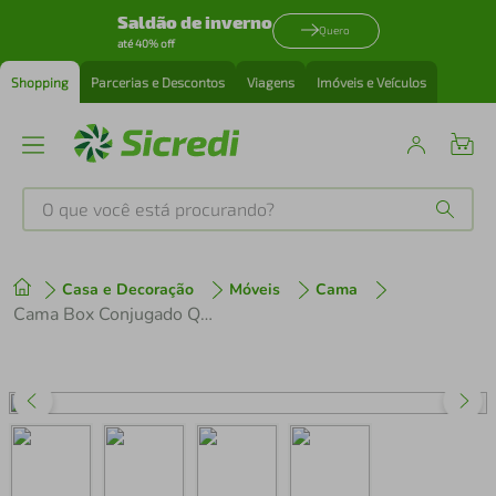
Saldão de inverno
Quero
até 40% off
Shopping
Parcerias e Descontos
Viagens
Imóveis e Veículos
O que você está procurando?
Produtos mais buscados
Casa e Decoração
Móveis
Cama
tenis
1
º
Cama Box Conjugado Queen com Colchão (158x68x198) New Class Gazin CR35323
cafeteira
2
º
perfume
3
º