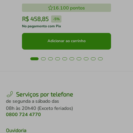
16.100
pontos
R$
458
,
85
R
-
5%
No pagamento com Pix
No 
Adicionar ao carrinho
Serviços por telefone
de segunda a sábado das
08h às 20h40 (Exceto feriados)
0800 724 4770
Ouvidoria