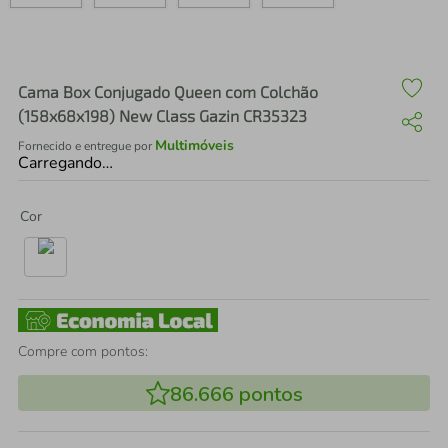
air fryer
4
º
iphone
5
º
Cama Box Conjugado Queen com Colchão
(158x68x198) New Class Gazin CR35323
Multimóveis
Fornecido e entregue por
Carregando…
Cor
Compre com pontos:
86.666
pontos