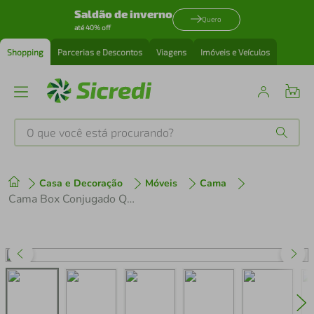
Saldão de inverno
Quero
até 40% off
Shopping
Parcerias e Descontos
Viagens
Imóveis e Veículos
O que você está procurando?
Produtos mais buscados
Casa e Decoração
Móveis
Cama
tenis
1
º
Cama Box Conjugado Queen com Colchão (158x68x198) Texas Gazin CR35325
cafeteira
2
º
perfume
3
º