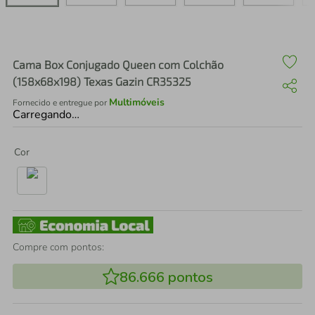
air fryer
4
º
iphone
5
º
Cama Box Conjugado Queen com Colchão
(158x68x198) Texas Gazin CR35325
Multimóveis
Fornecido e entregue por
Carregando…
Cor
Compre com pontos:
86.666
pontos