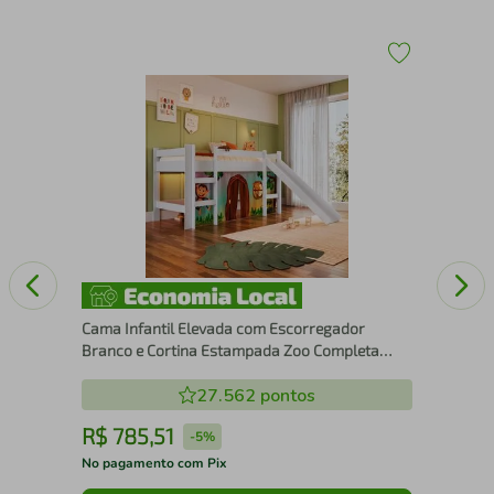
m
Cam
Bra
Cama Infantil Elevada com Escorregador
Branco e Cortina Estampada Zoo Completa
Móveis
27.562
pontos
R$
785
,
51
R
-
5%
No pagamento com Pix
No 