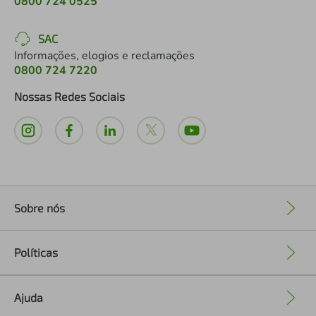
0800 724 0525
SAC
Informações, elogios e reclamações
0800 724 7220
Nossas Redes Sociais
Sobre nós
+
Políticas
+
Ajuda
+