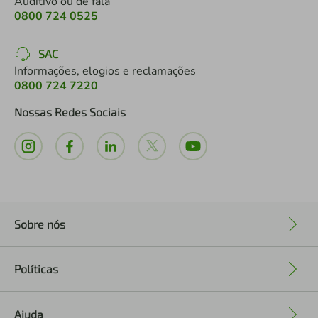
Auditivo ou de fala
0800 724 0525
SAC
Informações, elogios e reclamações
0800 724 7220
Nossas Redes Sociais
Sobre nós
+
Políticas
+
Ajuda
+