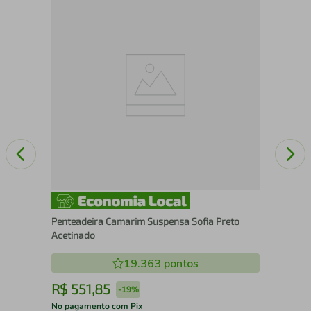
8 cm
Cam
nco
Esc
Penteadeira Camarim Suspensa Sofia Preto
Acetinado
19.363
pontos
R$
551
,
85
R
-
19%
No pagamento com Pix
No 