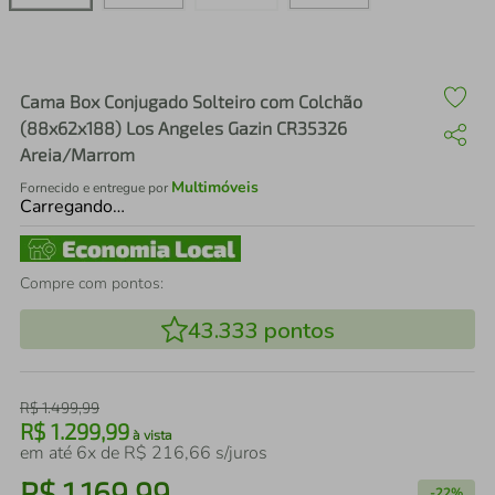
air fryer
4
º
iphone
5
º
Cama Box Conjugado Solteiro com Colchão
(88x62x188) Los Angeles Gazin CR35326
Areia/Marrom
Multimóveis
Fornecido e entregue por
Carregando…
Compre com pontos:
43.333
pontos
R$
1
.
499
,
99
R$
1
.
299
,
99
à vista
em até
6
x de
R$
216
,
66
s/juros
R$
1
.
169
,
99
-
22%