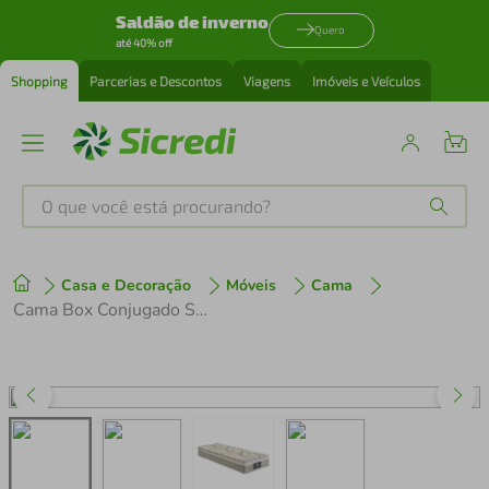
Saldão de inverno
Quero
até 40% off
Shopping
Parcerias e Descontos
Viagens
Imóveis e Veículos
O que você está procurando?
Produtos mais buscados
Casa e Decoração
Móveis
Cama
tenis
1
º
Cama Box Conjugado Solteiro com Colchão (88x62x188) Los Angeles Gazin CR35326 Areia/Marrom
cafeteira
2
º
perfume
3
º