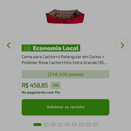
Cam
Pie
cm
Cama para Cachorro Retangular em Corino +
Poliéster Rosa Cachorrinho Extra Grande (XGG)
98 x 65 cm
16.100
pontos
R$
458
,
85
R
-
5%
No pagamento com Pix
No 
Adicionar ao carrinho