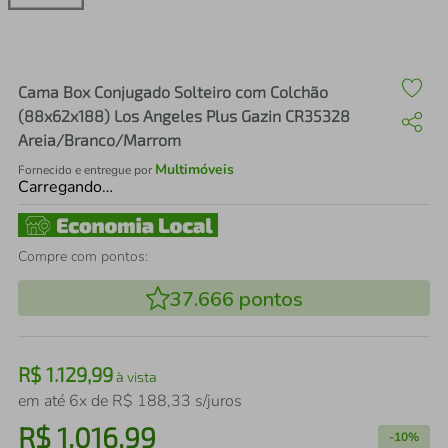
air fryer
4
º
iphone
5
º
Cama Box Conjugado Solteiro com Colchão
(88x62x188) Los Angeles Plus Gazin CR35328
Areia/Branco/Marrom
Multimóveis
Fornecido e entregue por
Carregando…
Compre com pontos:
37.666
pontos
R$
1
.
129
,
99
à vista
em até
6
x de
R$
188
,
33
s/juros
R$
1
.
016
,
99
-
10%