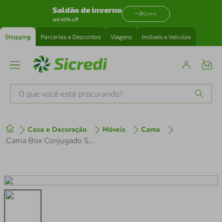
Saldão de inverno
Quero
até 40% off
Shopping
Parcerias e Descontos
Viagens
Imóveis e Veículos
O que você está procurando?
Produtos mais buscados
Casa e Decoração
Móveis
Cama
tenis
1
º
Cama Box Conjugado Solteiro com Colchão (88x62x188) Los Angeles Plus Gazin CR35328 Areia/Branco/Marrom
cafeteira
2
º
perfume
3
º