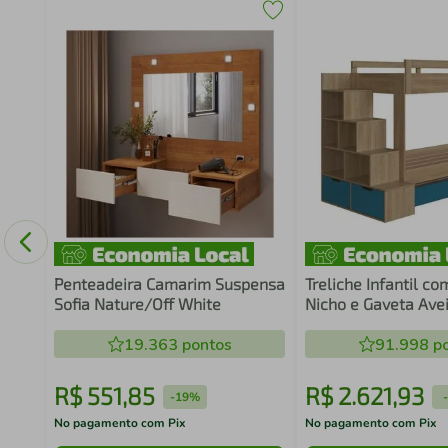
 com
das
Penteadeira Camarim Suspensa
Treliche Infantil c
Sofia Nature/Off White
Nicho e Gaveta Ave
19.363
pontos
91.998
po
R$
551
,
85
R$
2
.
621
,
93
-
19%
-
No pagamento com Pix
No pagamento com Pix