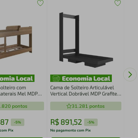
Cama
Graf
Zuri
Solteiro com
Cama de Solteiro Articulável
Laterais Mel MDP
Vertical Dobrável MDP Grafite
rt In Móveis
Vancouver Art In Móveis
.820
pontos
31.281
pontos
87
R$
891
,
52
R$
-
5%
-
5%
com Pix
No pagamento com Pix
No pa