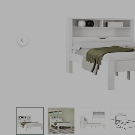
iphone
5
º