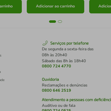
arrinho
Adicionar ao carrinho
Adicio
Serviços por telefone
De segunda a sexta-feira das
08h às 20h40
s
Sábado das 8h às 18h40
0800 724 4770
a
Ouvidoria
dade
Reclamações e denúncias
0800 646 2519
Atendimento a pessoas com deficiênc
Auditivo ou de fala
s
0800 724 0525