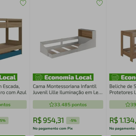
om Escada,
Cama Montessoriana Infantil
Beliche de 
iro com Azul
Juvenil Lille Iluminação em Led
Protetores 
MDP Gl1080 Art In Móveis
Edimburgo A
ntos
33.485
pontos
39
R$
954
,
31
R$
1
.
134
,
5%
-
5%
No pagamento com Pix
No pagamento 