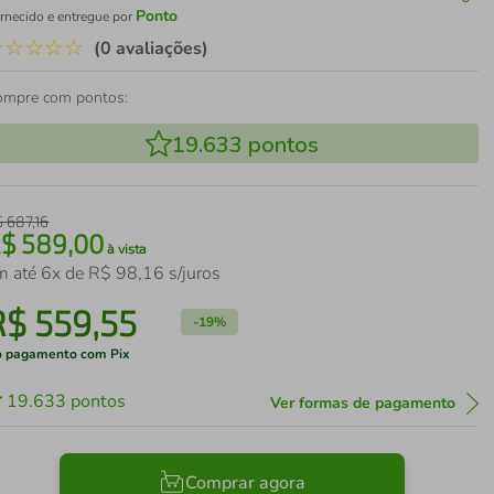
Ponto
rnecido e entregue por
☆
☆
☆
☆
☆
(0 avaliações)
ompre com pontos:
19.633
pontos
$
687
,
16
R$
589
,
00
à vista
m até
6
x de
R$
98
,
16
s/juros
R$
559
,
55
-
19%
 pagamento com Pix
19.633
pontos
Ver formas de pagamento
Comprar agora