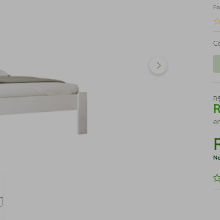
Fo
C
R
e
No