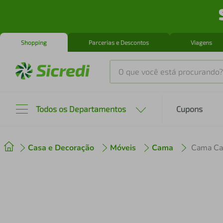
Shopping
Parcerias e Descontos
Viagens
O que você está procurando?
Produtos mais buscados
Todos os Departamentos
Cupons
tenis
1
º
Casa e Decoração
Móveis
Cama
Cama Cas
cafeteira
2
º
perfume
3
º
air fryer
4
º