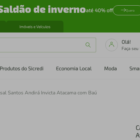
Saldão de inverno
até 40% off
Quero
Imóveis e Veículos
Olá!
Faça seu
Produtos do Sicredi
Economia Local
Moda
Sma
al Santos Andirá Invicta Atacama com Baú
C
A