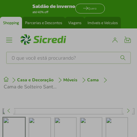
Saldão de inverno
Quero
até 40% off
Shopping
Parcerias e Descontos
Viagens
Imóveis e Veículos
O que você está procurando?
Produtos mais buscados
Casa e Decoração
Móveis
Cama
tenis
1
º
Cama de Solteiro Santos Andirá Invicta com Baú e 2 Gavetas
cafeteira
2
º
perfume
3
º