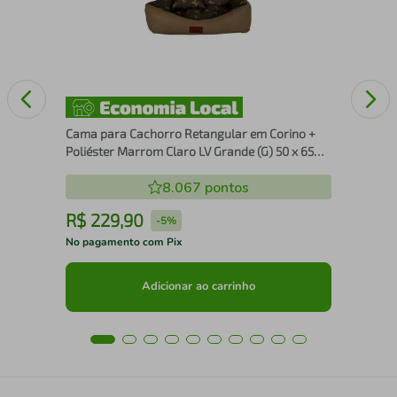
Pie
cm
Cama para Cachorro Retangular em Corino +
Poliéster Marrom Claro LV Grande (G) 50 x 65
cm
8.067
pontos
R$
229
,
90
R
-
5%
No pagamento com Pix
No 
Adicionar ao carrinho