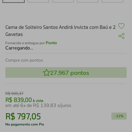
air fryer
4
º
iphone
5
º
Cama de Solteiro Santos Andirá Invicta com Baú e 2
Gavetas
Ponto
Fornecido e entregue por
Carregando…
Compre com pontos:
27.967
pontos
R$
905
,
37
R$
839
,
00
à vista
em até
6
x de
R$
139
,
83
s/juros
R$
797
,
05
-
12%
No pagamento com Pix