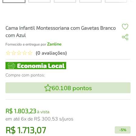
air fryer
4
º
iphone
5
º
Cama Infantil Montessoriana com Gavetas Branco
com Azul
Zanline
Fornecido e entregue por
☆
☆
☆
☆
☆
(0 avaliações)
Compre com pontos:
60.108
pontos
R$
1
.
803
,
23
à vista
em até
6
x de
R$
300
,
53
s/juros
R$
1
.
713
,
07
-
5%