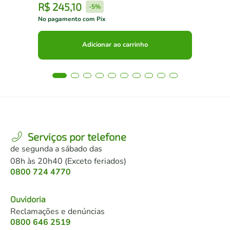
R$
245
,
10
R
-
5%
No pagamento com Pix
No 
Adicionar ao carrinho
Serviços por telefone
de segunda a sábado das
08h às 20h40 (Exceto feriados)
0800 724 4770
Ouvidoria
Reclamações e denúncias
0800 646 2519