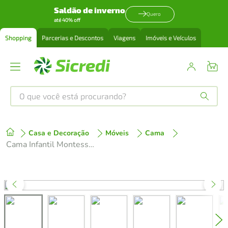
Saldão de inverno
Quero
até 40% off
Shopping
Parcerias e Descontos
Viagens
Imóveis e Veículos
O que você está procurando?
Produtos mais buscados
Casa e Decoração
Móveis
Cama
tenis
1
º
Cama Infantil Montessoriana com Gavetas Branco com Azul
cafeteira
2
º
perfume
3
º