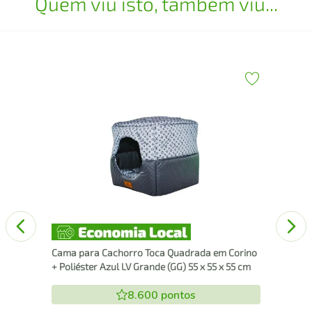
Quem viu isto, também viu...
low
anco
Cam
Pol
Cama para Cachorro Toca Quadrada em Corino
+ Poliéster Azul LV Grande (GG) 55 x 55 x 55 cm
8.600
pontos