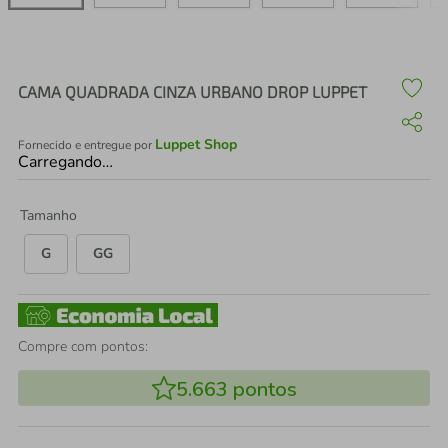
air fryer
4
º
iphone
5
º
CAMA QUADRADA CINZA URBANO DROP LUPPET
Luppet Shop
Fornecido e entregue por
Carregando…
Tamanho
G
GG
Compre com pontos:
5.663
pontos