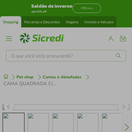
Saldão de inverno
Quero
até 40% off
Shopping
Parcerias e Descontos
Viagens
Imóveis e Veículos
O que você está procurando?
Produtos mais buscados
Pet shop
Camas e Almofadas
tenis
1
º
CAMA QUADRADA CINZA URBANO DROP LUPPET
cafeteira
2
º
perfume
3
º