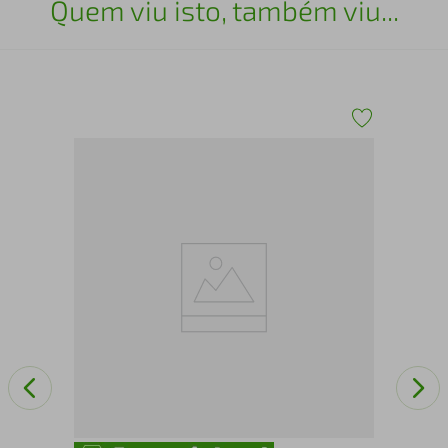
Quem viu isto, também viu...
pet
CA
LU