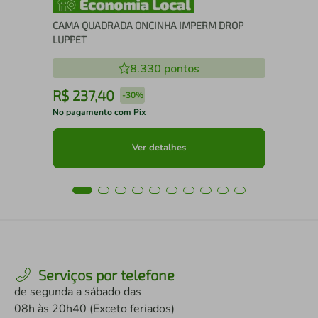
CAMA QUADRADA ONCINHA IMPERM DROP
LUPPET
8.330
pontos
R$
237
,
40
R
-
30%
No pagamento com Pix
No 
Ver detalhes
Serviços por telefone
de segunda a sábado das
08h às 20h40 (Exceto feriados)