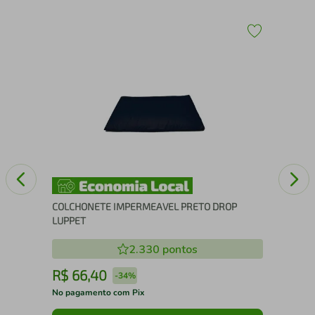
TO
COLCHONETE IMPERMEAVEL PRETO DROP
LUPPET
2.330
pontos
R$
66
,
40
R
-
34%
No pagamento com Pix
No 