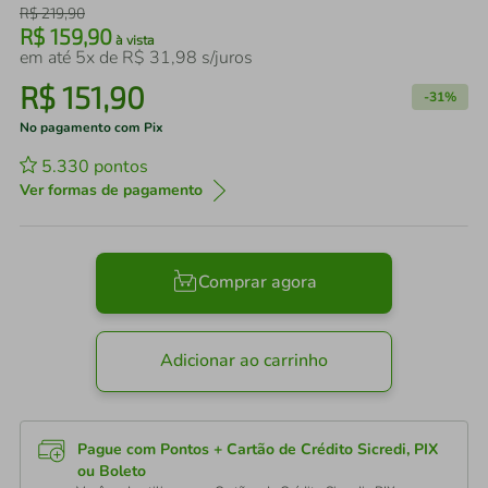
R$
219
,
90
R$
159
,
90
à vista
em até
5
x de
R$
31
,
98
s/juros
R$
151
,
90
-
31%
No pagamento com Pix
5.330
pontos
Ver formas de pagamento
Comprar agora
Adicionar ao carrinho
Pague com Pontos + Cartão de Crédito Sicredi, PIX
ou Boleto