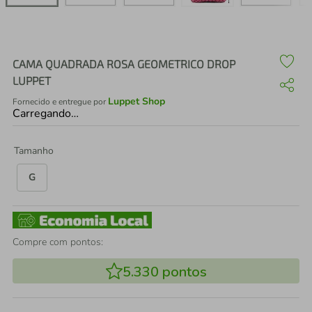
air fryer
4
º
iphone
5
º
CAMA QUADRADA ROSA GEOMETRICO DROP
LUPPET
Luppet Shop
Fornecido e entregue por
Carregando…
Tamanho
G
Compre com pontos:
5.330
pontos