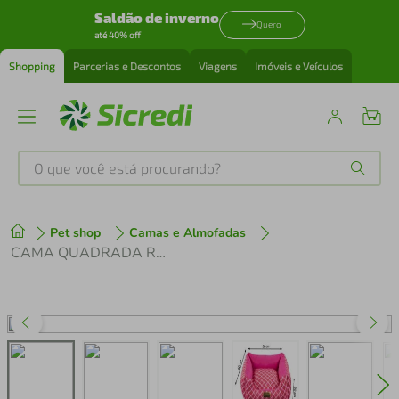
Saldão de inverno
Quero
até 40% off
Shopping
Parcerias e Descontos
Viagens
Imóveis e Veículos
O que você está procurando?
Produtos mais buscados
Pet shop
Camas e Almofadas
tenis
1
º
CAMA QUADRADA ROSA GEOMETRICO DROP LUPPET
cafeteira
2
º
perfume
3
º