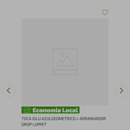
a
TO
TOCA IGLU AZULGEOMETRICO + ARRANHADOR
DROP LUPPET