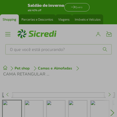
Saldão de inverno
Quero
até 40% off
Shopping
Parcerias e Descontos
Viagens
Imóveis e Veículos
O que você está procurando?
Produtos mais buscados
Pet shop
Camas e Almofadas
tenis
1
º
CAMA RETANGULAR MARROM DROP LUPPET
cafeteira
2
º
perfume
3
º