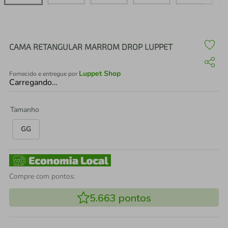
air fryer
4
º
iphone
5
º
CAMA RETANGULAR MARROM DROP LUPPET
Luppet Shop
Fornecido e entregue por
Carregando…
Tamanho
GG
Compre com pontos:
5.663
pontos