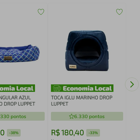
Cama
ou G
Azul
NGULAR AZUL
TOCA IGLU MARINHO DROP
O DROP LUPPET
LUPPET
.330
pontos
6.330
pontos
0
R$
180
,
40
R$
-
38%
-
33%