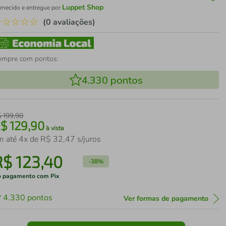
Luppet Shop
rnecido e entregue por
☆
☆
☆
☆
☆
(0 avaliações)
ompre com pontos:
4.330
pontos
$
199
,
90
R$
129
,
90
à vista
m até
4
x de
R$
32
,
47
s/juros
R$
123
,
40
-
38%
 pagamento com Pix
4.330
pontos
Ver formas de pagamento