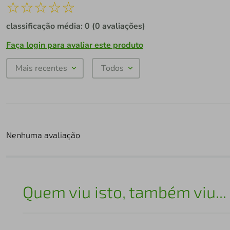
☆
☆
☆
☆
☆
classificação média: 0
(0 avaliações)
Faça login para avaliar este produto
Mais recentes
Todos
Nenhuma avaliação
Quem viu isto, também viu...