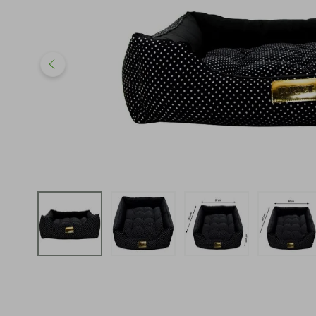
iphone
5
º