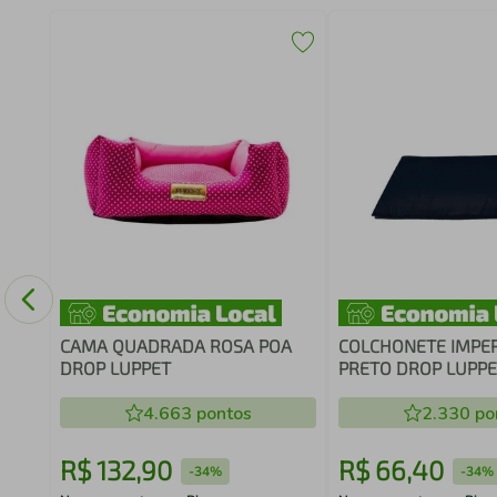
horro
ha
CAMA QUADRADA ROSA POA
COLCHONETE IMPE
DROP LUPPET
PRETO DROP LUPP
4.663
pontos
2.330
po
R$
132
,
90
R$
66
,
40
-
34%
-
34%