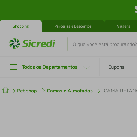
Shopping
Parcerias e Descontos
Viagens
O que você está procurando?
Produtos mais buscados
Todos os Departamentos
Cupons
tenis
1
º
Pet shop
Camas e Almofadas
CAMA RETAN
cafeteira
2
º
perfume
3
º
air fryer
4
º