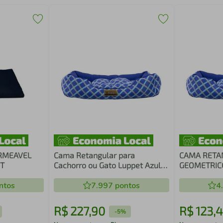
RMEAVEL
Cama Retangular para
CAMA RETA
ET
Cachorro ou Gato Luppet Azul
GEOMETRIC
Geométrico
ntos
7.997
pontos
4
R$
227
,
90
R$
123
,
4
-
5%