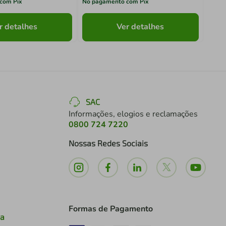
com Pix
No pagamento com Pix
No pa
r detalhes
Ver detalhes
SAC
Informações, elogios e reclamações
0800 724 7220
Nossas Redes Sociais
Formas de Pagamento
ia