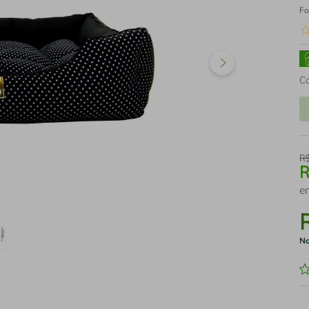
Fo
C
R
e
No