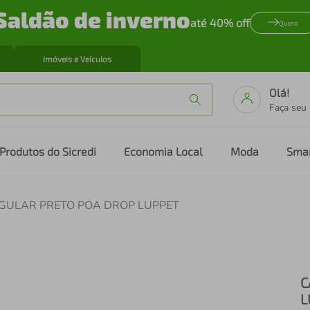
Saldão de inverno
até 40% off
Quero
Imóveis e Veículos
Olá!
Faça seu
Produtos do Sicredi
Economia Local
Moda
Sma
GULAR PRETO POA DROP LUPPET
C
L