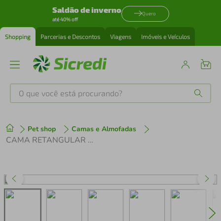
Saldão de inverno
Quero
até 40% off
Shopping
Parcerias e Descontos
Viagens
Imóveis e Veículos
O que você está procurando?
Produtos mais buscados
Pet shop
Camas e Almofadas
tenis
1
º
CAMA RETANGULAR ROSA BORBOLETA DROP LUPPET
cafeteira
2
º
perfume
3
º