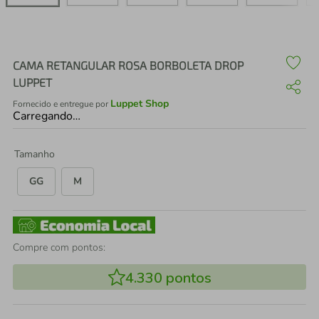
air fryer
4
º
iphone
5
º
CAMA RETANGULAR ROSA BORBOLETA DROP
LUPPET
Luppet Shop
Fornecido e entregue por
Carregando…
Tamanho
GG
M
Compre com pontos:
4.330
pontos