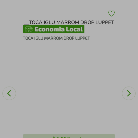
pet
TOCA IGLU MARROM DROP LUPPET
CA
LU