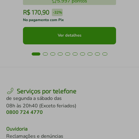
5.997
pontos
R$
170
,
90
R
-
32%
No pagamento com Pix
No 
Ver detalhes
Serviços por telefone
de segunda a sábado das
08h às 20h40 (Exceto feriados)
0800 724 4770
Ouvidoria
Reclamações e denúncias