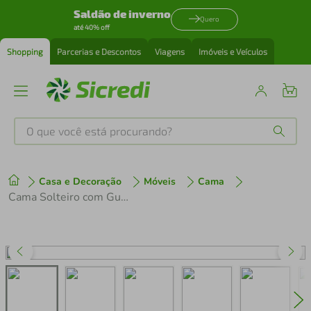
Saldão de inverno
Quero
até 40% off
Shopping
Parcerias e Descontos
Viagens
Imóveis e Veículos
O que você está procurando?
Produtos mais buscados
Casa e Decoração
Móveis
Cama
tenis
1
º
Cama Solteiro com Guarda-Roupas/Roupeiro para Colchão 88 x 188 cm Multimóveis Branco
cafeteira
2
º
perfume
3
º