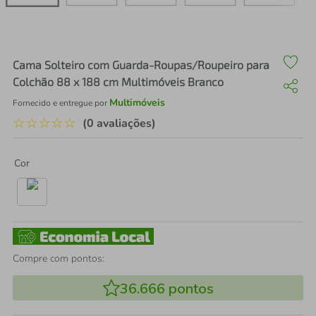
air fryer
4
º
iphone
5
º
Cama Solteiro com Guarda-Roupas/Roupeiro para
Colchão 88 x 188 cm Multimóveis Branco
Multimóveis
Fornecido e entregue por
☆
☆
☆
☆
☆
(0 avaliações)
Cor
Compre com pontos:
36.666
pontos