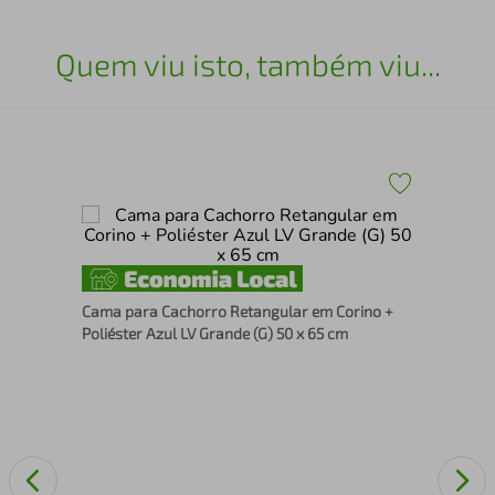
Quem viu isto, também viu...
Cam
MDP
Cama para Cachorro Retangular em Corino +
Móv
Poliéster Azul LV Grande (G) 50 x 65 cm