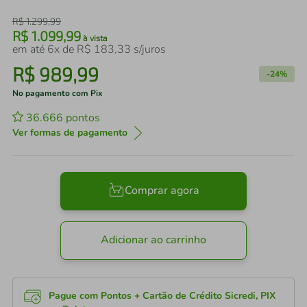
R$
1
.
299
,
99
R$
1
.
099
,
99
à vista
em até
6
x de
R$
183
,
33
s/juros
R$
989
,
99
-
24%
No pagamento com Pix
36.666
pontos
Ver formas de pagamento
Comprar agora
Adicionar ao carrinho
Pague com Pontos + Cartão de Crédito Sicredi, PIX