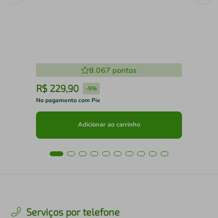
8.067
pontos
R$
229
,
90
R
-
5%
No pagamento com Pix
No 
Adicionar ao carrinho
Serviços por telefone