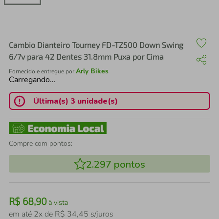
air fryer
4
º
iphone
5
º
Cambio Dianteiro Tourney FD-TZ500 Down Swing
6/7v para 42 Dentes 31.8mm Puxa por Cima
Arly Bikes
Fornecido e entregue por
Carregando…
Última(s) 3 unidade(s)
Compre com pontos:
2.297
pontos
R$
68
,
90
à vista
em até
2
x de
R$
34
,
45
s/juros