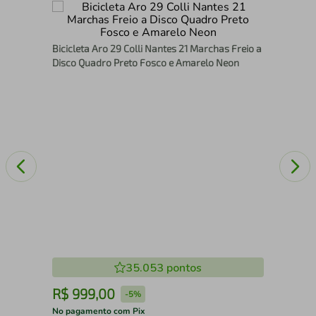
Bic
com
116
Bicicleta Aro 29 Colli Nantes 21 Marchas Freio a
Disco Quadro Preto Fosco e Amarelo Neon
35.053
pontos
R$
999
,
00
R
-
5%
No pagamento com Pix
No 