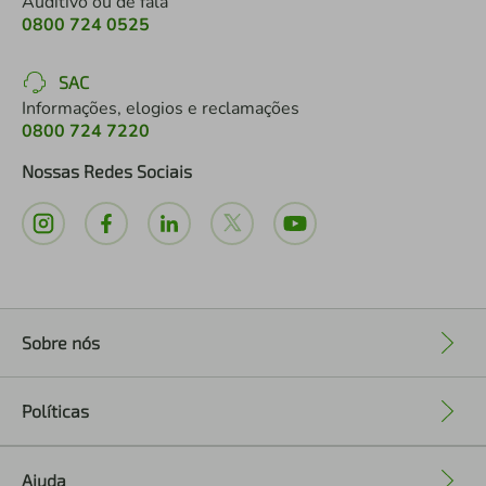
Auditivo ou de fala
0800 724 0525
SAC
Informações, elogios e reclamações
0800 724 7220
Nossas Redes Sociais
Sobre nós
+
Políticas
+
Ajuda
+