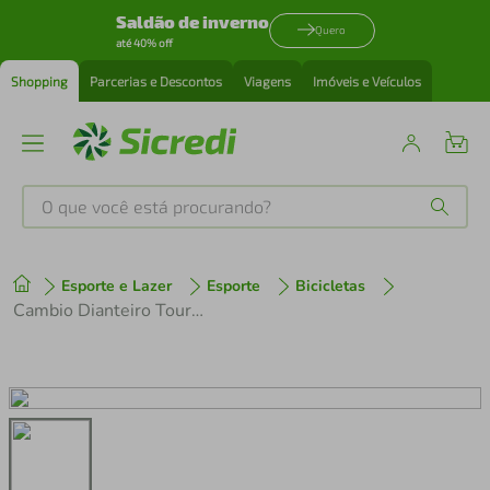
Saldão de inverno
Quero
até 40% off
Shopping
Parcerias e Descontos
Viagens
Imóveis e Veículos
O que você está procurando?
Produtos mais buscados
Esporte e Lazer
Esporte
Bicicletas
tenis
1
º
Cambio Dianteiro Tourney FD-TZ500 Down Swing 6/7v para 42 Dentes 31.8mm Puxa por Cima
cafeteira
2
º
perfume
3
º